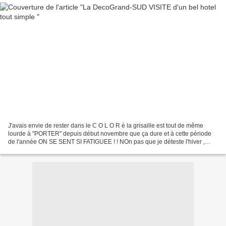
J'avais envie de rester dans le C O L O R é la grisaille est tout de même
lourde à "PORTER" depuis début novembre que ça dure et à cette période
de l'année ON SE SENT SI FATIGUEE ! ! NOn pas que je déteste l'hiver ,
bien au contraire, mais je l'aurais...