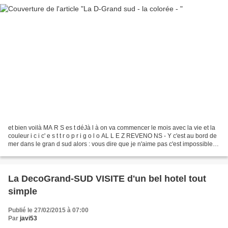
et bien voilà MA R S es t déJà l à on va commencer le mois avec la vie et la
couleur i c i c' e s t t r o p r i g o l o AL L E Z REVENO NS - Y c'est au bord de
mer dans le gran d sud alors : vous dire que je n'aime pas c'est impossible
d'abord j'ouvre...
La DecoGrand-SUD VISITE d'un bel hotel tout
simple
Publié le 27/02/2015 à 07:00
Par
javi53