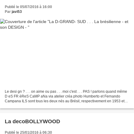
Publié le 05/07/2016 à 16:00
Par
javi53
Le desi gn ? . . . on aime ou pas . . . moi c'est . . . PAS ! parlons quand même
D eS FR èReS CaMP aNa via atelier créa photo Humberto et Fernando
Campana ILS sont tous les deux nés au Brésil, respectivement en 1953 et
en 1961 Le premier se destinait...
La decoBOLLYWOOD
Publié le 25/01/2016 à 06:30