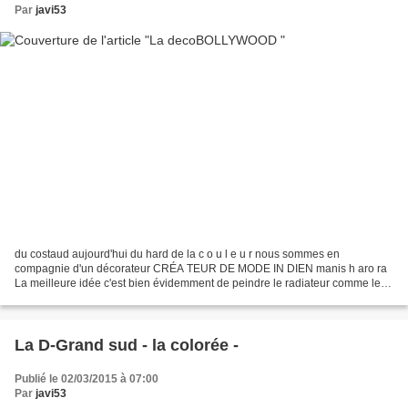
Par
javi53
du costaud aujourd'hui du hard de la c o u l e u r nous sommes en
compagnie d'un décorateur CRÉA TEUR DE MODE IN DIEN manis h aro ra
La meilleure idée c'est bien évidemment de peindre le radiateur comme le
mur . . . wouahhh TURQU OISE PUR SAUMON ROSE...
La D-Grand sud - la colorée -
Publié le 02/03/2015 à 07:00
Par
javi53