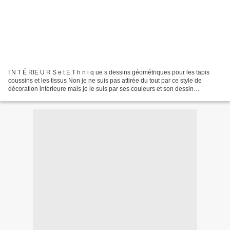
I N T É RIE U R S e t E T h n i q ue s dessins géométriques pour les tapis
coussins et les tissus Non je ne suis pas attirée du tout par ce style de
décoration intérieure mais je le suis par ses couleurs et son dessin
graphique est très intéressant mais...