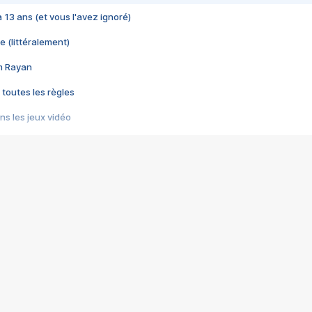
 a 13 ans (et vous l'avez ignoré)
e (littéralement)
im Rayan
 toutes les règles
s les jeux vidéo
us choquant de Rockstar ? - Le scandale BULLY
e plus moche de Steam
du RÊVE tourne au CAUCHEMAR
pendant 8 heures
it… à tort
umiliés par un jeu vidéo
ire - Final Fantasy 8