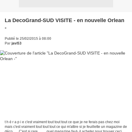
La DecoGrand-SUD VISITE - en nouvelle Orlean
-
Publié le 25/02/2015 à 08:00
Par
javi53
t h é r a p i e c'est vraiment tout tout tout ce que je ne ferais pas chez moi
mais c'est vraiment tout tout tout ce qui m'attire si je feuillette un magazine de
déco . . . C'est si rare . . . . .quel magazine faut- il acheter pour trouver ceci . .