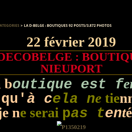
ATEGORIES
>
LA D-BELGE : BOUTIQUES 92 POSTS/3.872 PHOTOS
22 février 2019
DECOBELGE : BOUTIQ
NIEUPORT
 b
e
outique est f
e
tie
n
qu'
à c
ela n
je n
e serai
t
p
as t
en