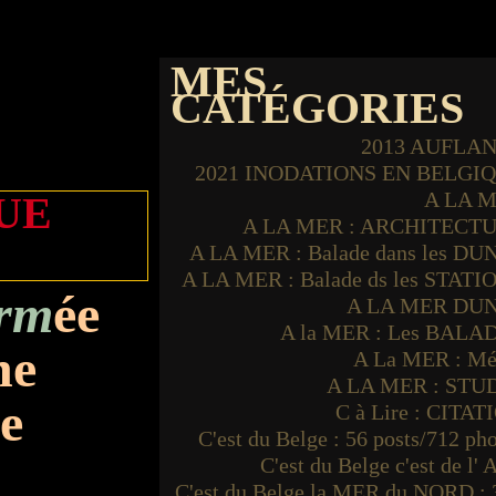
MES
CATÉGORIES
2013 AUFLA
2021 INODATIONS EN BELGI
A LA 
UE
A LA MER : ARCHITECT
A LA MER : Balade dans les DU
A LA MER : Balade ds les STATI
rm
ée
A LA MER DU
A la MER : Les BALA
ne
A La MER : Mé
A LA MER : STU
ée
C à Lire : CITAT
C'est du Belge : 56 posts/712 ph
C'est du Belge c'est de l'
C'est du Belge la MER du NORD : 