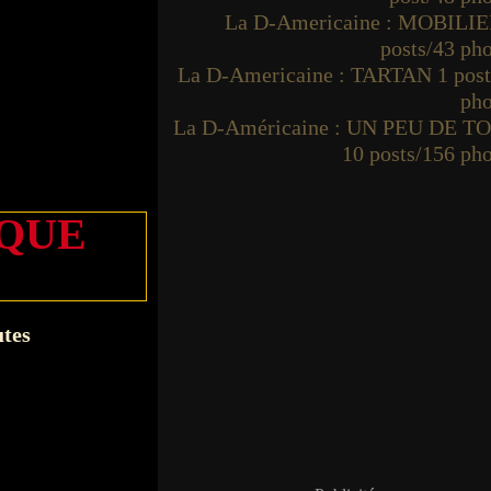
La D-Americaine : MOBILIE
posts/43 ph
La D-Americaine : TARTAN 1 post
pho
La D-Américaine : UN PEU DE T
10 posts/156 ph
IQUE
utes