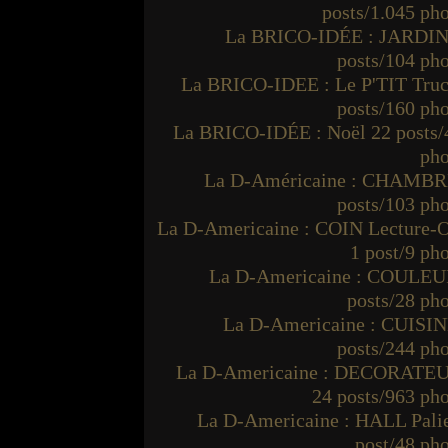
posts/1.045 ph
La BRICO-IDÉE : JARDIN
posts/104 ph
La BRICO-IDEE : Le P'TIT Truc
posts/160 ph
La BRICO-IDÉE : Noël 22 posts/
pho
La D-Américaine : CHAMBR
posts/103 ph
La D-Americaine : COIN Lecture-O
1 post/9 ph
La D-Americaine : COULEU
posts/28 ph
La D-Americaine : CUISIN
posts/244 ph
La D-Americaine : DECORATE
24 posts/963 ph
La D-Americaine : HALL Palie
post/48 ph