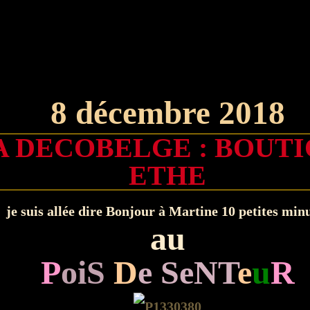
8 décembre 2018
A DECOBELGE : BOUT
ETHE
je suis allée dire Bonjour à Martine 10 petites min
au
P
oiS
D
e SeNT
e
u
R