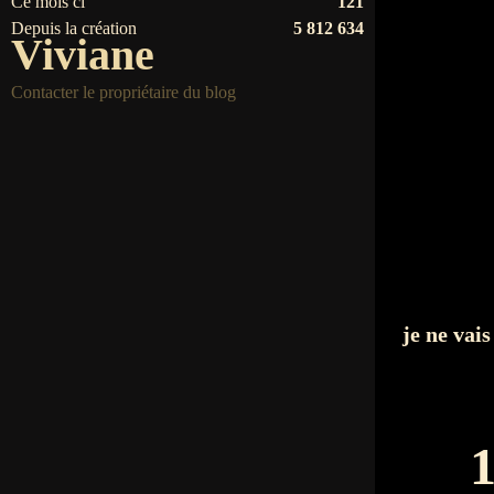
Ce mois ci
121
Depuis la création
5 812 634
Viviane
Contacter le propriétaire du blog
je ne vai
1