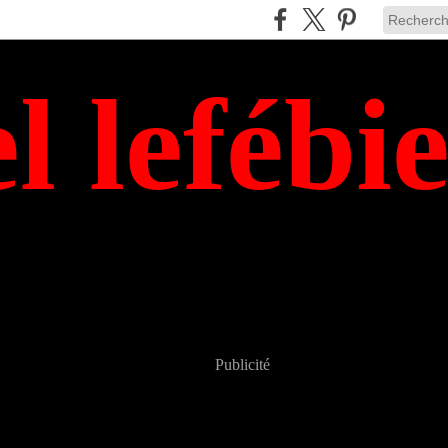
el lefébi
Publicité