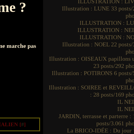
ILLUSTRATION : LI
mme ?
Illustration : LUNE 33 posts
pho
ILLUSTRATION : L
ILLUSTRATION : NE
ILLUSTRATION : N
Illustration : NOEL 22 posts
i ne marche pas
pho
Illustration : OISEAUX papillons
23 posts/292 ph
Illustration : POTIRONS 6 posts
pho
Illustration : SOIREE et REVEIL
: 28 posts/169 ph
IL NE
IL NE
JARDIN, terrasse et parterre :
posts/3.061 ph
ALIEN [
#
]
La BRICO-IDÉE : Du jour 