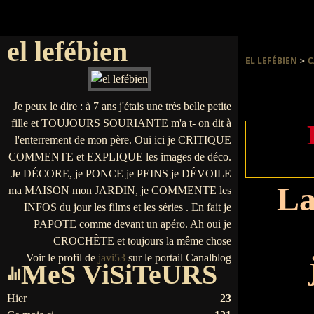
el lefébien
EL LEFÉBIEN
>
C
Je peux le dire : à 7 ans j'étais une très belle petite
fille et TOUJOURS SOURIANTE m'a t- on dit à
l'enterrement de mon père. Oui ici je CRITIQUE
COMMENTE et EXPLIQUE les images de déco.
Je DÉCORE, je PONCE je PEINS je DÉVOILE
La
ma MAISON mon JARDIN, je COMMENTE les
INFOS du jour les films et les séries . En fait je
PAPOTE comme devant un apéro. Ah oui je
CROCHÈTE et toujours la même chose
Voir le profil de
javi53
sur le portail Canalblog
MeS ViSiTeURS
Hier
23