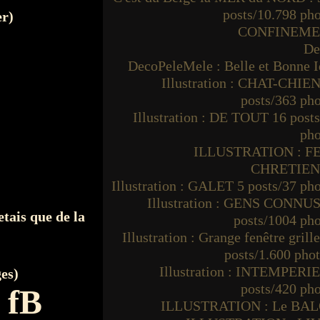
posts/10.798 ph
er)
CONFINEM
De
DecoPeleMele : Belle et Bonne I
Illustration : CHAT-CHIEN
posts/363 ph
Illustration : DE TOUT 16 post
pho
ILLUSTRATION : F
CHRETIE
Illustration : GALET 5 posts/37 ph
Illustration : GENS CONNUS
etais que de la
posts/1004 ph
Illustration : Grange fenêtre grille
posts/1.600 pho
Illustration : INTEMPERIE
ges)
posts/420 ph
 fB
ILLUSTRATION : Le BA