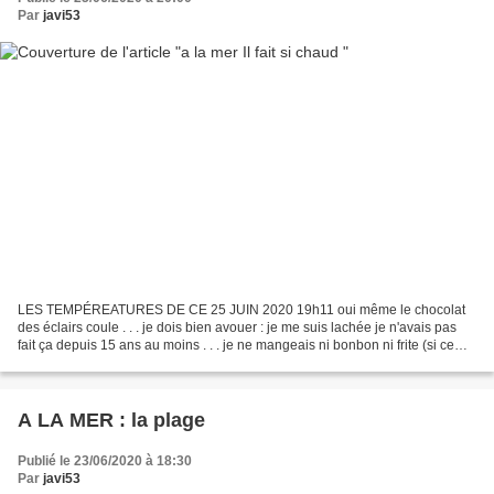
Par
javi53
LES TEMPÉREATURES DE CE 25 JUIN 2020 19h11 oui même le chocolat
des éclairs coule . . . je dois bien avouer : je me suis lachée je n'avais pas
fait ça depuis 15 ans au moins . . . je ne mangeais ni bonbon ni frite (si ce
n'est une fois toutes les 5 semaines)...
A LA MER : la plage
Publié le 23/06/2020 à 18:30
Par
javi53