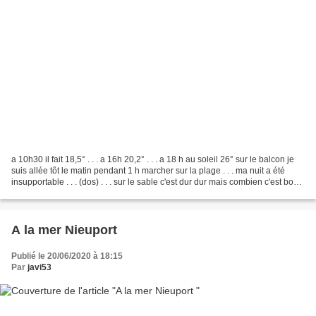
a 10h30 il fait 18,5° . . . a 16h 20,2° . . . a 18 h au soleil 26° sur le balcon je
suis allée tôt le matin pendant 1 h marcher sur la plage . . . ma nuit a été
insupportable . . . (dos) . . . sur le sable c'est dur dur mais combien c'est bon
pour le...
A la mer Nieuport
Publié le 20/06/2020 à 18:15
Par
javi53