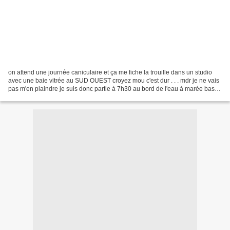
on attend une journée caniculaire et ça me fiche la trouille dans un studio
avec une baie vitrée au SUD OUEST croyez mou c'est dur . . . mdr je ne vais
pas m'en plaindre je suis donc partie à 7h30 au bord de l'eau à marée basse
je la "cherche" pendant...