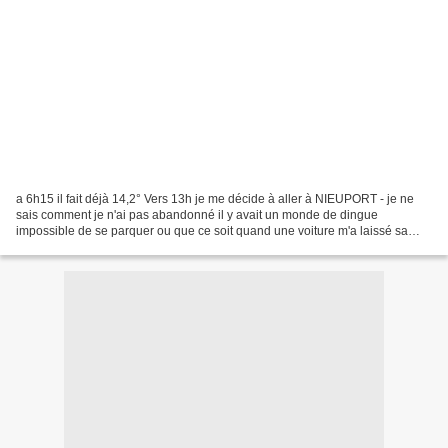
a 6h15 il fait déjà 14,2° Vers 13h je me décide à aller à NIEUPORT - je ne
sais comment je n'ai pas abandonné il y avait un monde de dingue
impossible de se parquer ou que ce soit quand une voiture m'a laissé sa
place au moment où j'allais rebrousser...