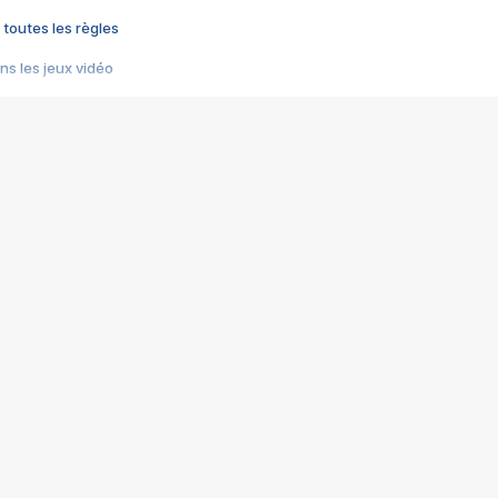
 toutes les règles
s les jeux vidéo
us choquant de Rockstar ? - Le scandale BULLY
e plus moche de Steam
du RÊVE tourne au CAUCHEMAR
pendant 8 heures
it… à tort
umiliés par un jeu vidéo
ire - Final Fantasy 8
ti un empire - Age of Empires
story DOFUS
tard, il crée l'un des pires jeux de tous les temps, MindsEye.