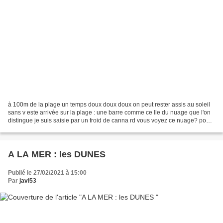
à 100m de la plage un temps doux doux doux on peut rester assis au soleil
sans v este arrivée sur la plage : une barre comme ce lle du nuage que l'on
distingue je suis saisie par un froid de canna rd vous voyez ce nuage? pour
un samedi d'hiver le monde...
A LA MER : les DUNES
Publié le 27/02/2021 à 15:00
Par
javi53