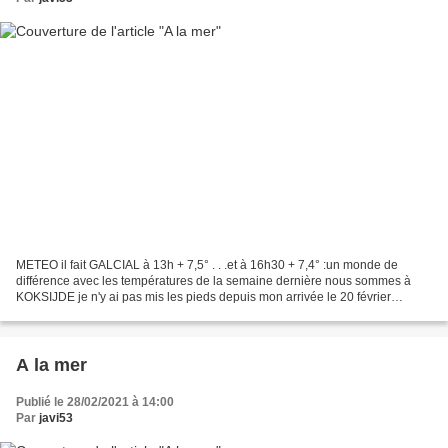
METEO il fait GALCIAL à 13h + 7,5° . . .et à 16h30 + 7,4° :un monde de
différence avec les températures de la semaine dernière nous sommes à
KOKSIJDE je n'y ai pas mis les pieds depuis mon arrivée le 20 février
dernier . . .Et là où il y a des croix et...
A la mer
Publié le 28/02/2021 à 14:00
Par
javi53