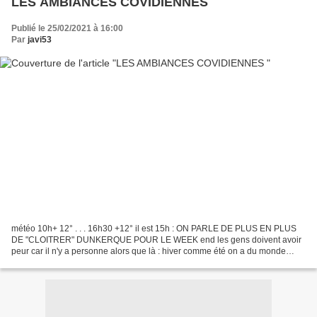
LES AMBIANCES COVIDIENNES
Publié le 25/02/2021 à 16:00
Par
javi53
météo 10h+ 12° . . . 16h30 +12° il est 15h : ON PARLE DE PLUS EN PLUS
DE "CLOITRER" DUNKERQUE POUR LE WEEK end les gens doivent avoir
peur car il n'y a personne alors que là : hiver comme été on a du monde
pourtant j'ai vu que toutes les enseignes sont...