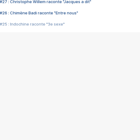
#27 : Christophe Willem raconte "Jacques a dit"
#26 : Chimène Badi raconte "Entre nous"
#25 : Indochine raconte "3e sexe"
#24 : Zaho raconte "C'est chelou"
#23 : Patrick Bruel raconte "Au café des délices"
#22 : Kyo raconte "Le chemin"
#21 : Nolwenn Leroy raconte "Cassé"
#20 : Patrick Hernandez raconte "Born to be alive"
#19 : Lorie raconte "Près de moi"
#18 : Michael Jones raconte "A nos actes manqués" (avec Jean-Jacque
#17 : Khaled raconte "Aïcha"
#16 : Corneille raconte "Parce qu'on vient de loin"
#15 : Indochine raconte "L'aventurier"