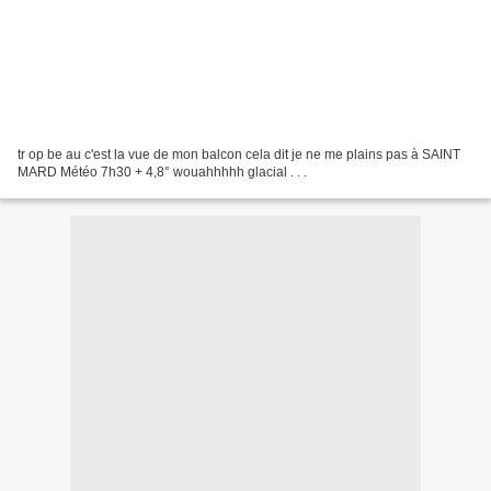
tr op be au c'est la vue de mon balcon cela dit je ne me plains pas à SAINT
MARD Météo 7h30 + 4,8° wouahhhhh glacial . . .