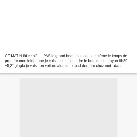
CE MATIN tôt ce n'était PAS le grand beau mais tout de même le temps de
prendre mon téléphone je vois le soleil poindre le bout de son rayon 8h30
+5,2° glagla je vais - en voiture alors que c'est derrière chez moi - dans
l'espace dunaire préservé je ne...