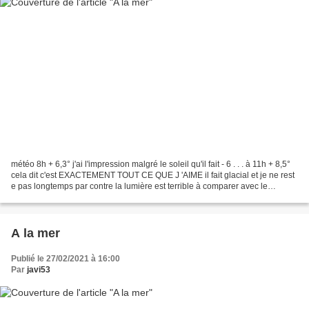
météo 8h + 6,3° j'ai l'impression malgré le soleil qu'il fait - 6 . . . à 11h + 8,5°
cela dit c'est EXACTEMENT TOUT CE QUE J 'AIME il fait glacial et je ne rest
e pas longtemps par contre la lumière est terrible à comparer avec le
dimanche précédent...
A la mer
Publié le 27/02/2021 à 16:00
Par
javi53