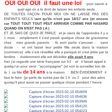
OUI OUI OUI il faut une loi
:
pour savoir a
quel age on a le droit de laisser les enfants seuls
DE TOUTES FAÇON POUR MOI ON NE LAISSE PAS DES
ENFANTS SEULS t
ant qu'ils n'ont pas 16/17 ans (et encore
car TOUT TOUT TOUT PEUT ARRIVER COMME PAR HASARD
QUAND ON N'EST PAS LA )
ET JE SAIS DE QUOI JE PARLE et je viens de l'apprendre il y a
1 mois : simplement il s'est passé quelque chose de gravissime
chez mes grands parents : ils sont partis s'amuser - sans
doute - et ont laissé leur petite fille seule dans la maison
(commerce) elle s'est réveillée elle a paniqué et s'est jetée par la
fenêtre : évidemment elle est décédée
elle avait 4 ans
hier j'ai regardé une série française sur fr2 : et il faisait appel à
quelqu'un pour venir "accompagner" (et non la surveiller loin de
de 14 ans
là ) sa fille
à la maison : BiEN ÉVIDEMMENT il
faut le faire (je parle de soirée pas de 1 h ou 2 pour des ados
quoiqu'il peut aussi se passer quelque chose pendant l 'heure
---------------------------------------------------------