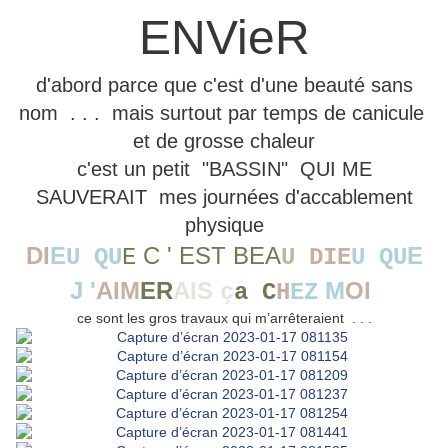
ENVieR
d'abord parce que c'est d'une beauté sans
nom . . . mais surtout par temps de canicule
et de grosse chaleur
c'est un petit "BASSIN" QUI ME
SAUVERAIT mes journées d'accablement
physique
DI
E
C ' EST BEA
E
U QU
E
U DIE
U QU
J '
AIM
ER
AIS
M
OI
ç
a C
H
EZ
ce sont les gros travaux qui m’arrêteraient . . .