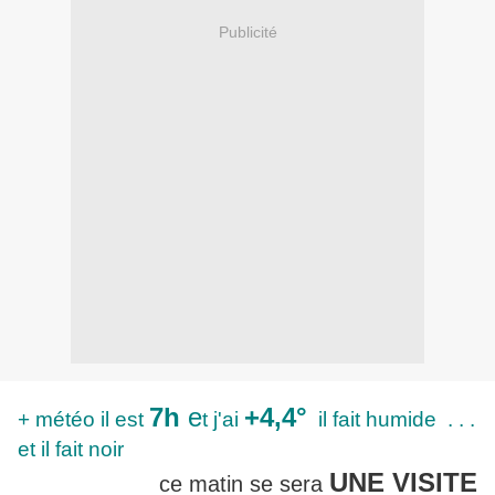
Publicité
7h
e
+4,4°
+ météo il est
t j'ai
il fait humide . . .
et il fait noir
UNE VISITE
ce matin se sera