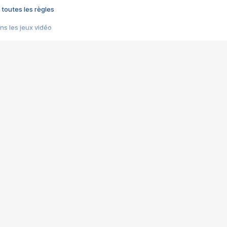
 toutes les règles
s les jeux vidéo
us choquant de Rockstar ? - Le scandale BULLY
e plus moche de Steam
du RÊVE tourne au CAUCHEMAR
pendant 8 heures
it… à tort
umiliés par un jeu vidéo
ire - Final Fantasy 8
ti un empire - Age of Empires
story DOFUS
tard, il crée l'un des pires jeux de tous les temps, MindsEye.