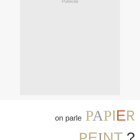
Publicité
P
A
P
I
E
R
on parle
E
I
N
T
?
P