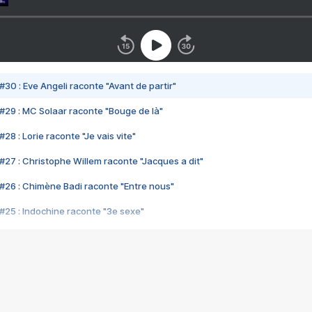
#30 : Eve Angeli raconte "Avant de partir"
#29 : MC Solaar raconte "Bouge de là"
28 : Lorie raconte "Je vais vite"
#27 : Christophe Willem raconte "Jacques a dit"
#26 : Chimène Badi raconte "Entre nous"
#25 : Indochine raconte "3e sexe"
#24 : Zaho raconte "C'est chelou"
#23 : Patrick Bruel raconte "Au café des délices"
#22 : Kyo raconte "Le chemin"
#21 : Nolwenn Leroy raconte "Cassé"