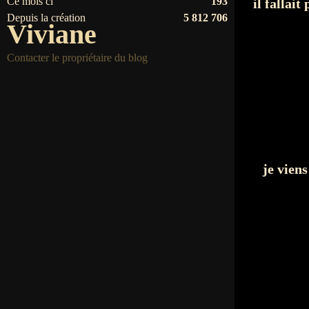
Ce mois ci
193
il fallai
Depuis la création
5 812 706
Viviane
Contacter le propriétaire du blog
je vie