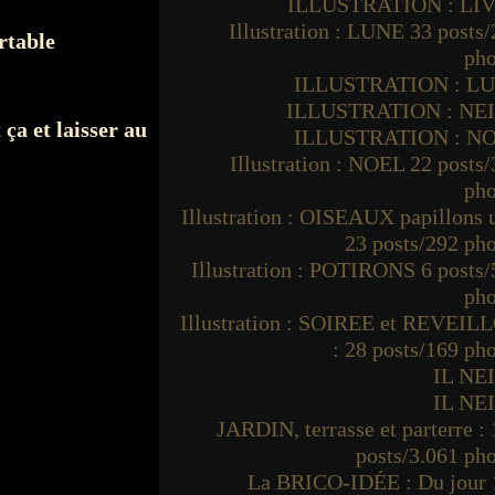
ILLUSTRATION : LI
Illustration : LUNE 33 posts
rtable
pho
ILLUSTRATION : L
ILLUSTRATION : NE
 ça et laisser au
ILLUSTRATION : N
Illustration : NOEL 22 posts
pho
Illustration : OISEAUX papillons
23 posts/292 ph
Illustration : POTIRONS 6 posts
pho
Illustration : SOIREE et REVEIL
: 28 posts/169 ph
IL NE
IL NE
JARDIN, terrasse et parterre :
posts/3.061 ph
La BRICO-IDÉE : Du jour 