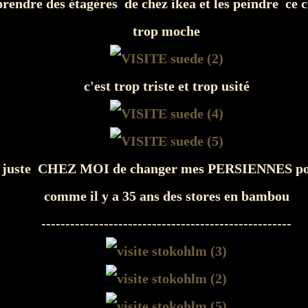
t prendre des étagères de chez ikea et les peindre ce 
trop moche
c'est trop triste et trop usité
ns juste CHEZ MOI de changer mes PERSIENNES po
comme il y a 35 ans des stores en bambou
----------------------------------------------------