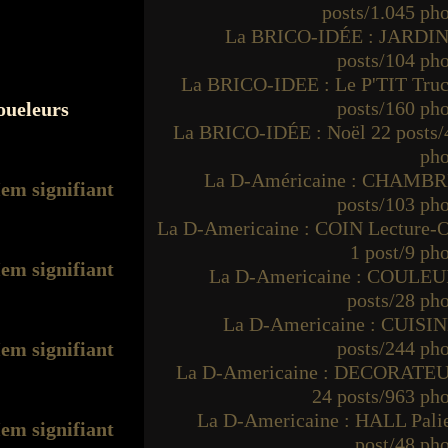
posts/1.045 ph
La BRICO-IDÉE : JARDIN
posts/104 ph
La BRICO-IDEE : Le P'TIT Truc
posts/160 ph
coueleurs
La BRICO-IDÉE : Noël 22 posts/
pho
La D-Américaine : CHAMBR
posts/103 ph
La D-Americaine : COIN Lecture-O
1 post/9 ph
La D-Americaine : COULEU
posts/28 ph
La D-Americaine : CUISIN
posts/244 ph
La D-Americaine : DECORATE
24 posts/963 ph
La D-Americaine : HALL Palie
post/48 ph