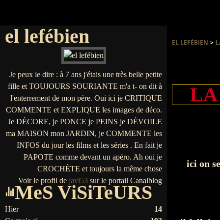
el lefébien
EL LEFÉBIEN
>
L
Je peux le dire : à 7 ans j'étais une très belle petite
fille et TOUJOURS SOURIANTE m'a t- on dit à
LA
l'enterrement de mon père. Oui ici je CRITIQUE
COMMENTE et EXPLIQUE les images de déco.
Je DÉCORE, je PONCE je PEINS je DÉVOILE
ma MAISON mon JARDIN, je COMMENTE les
INFOS du jour les films et les séries . En fait je
PAPOTE comme devant un apéro. Ah oui je
ici on s
CROCHÈTE et toujours la même chose
Voir le profil de
javi53
sur le portail Canalblog
MeS ViSiTeURS
Hier
14