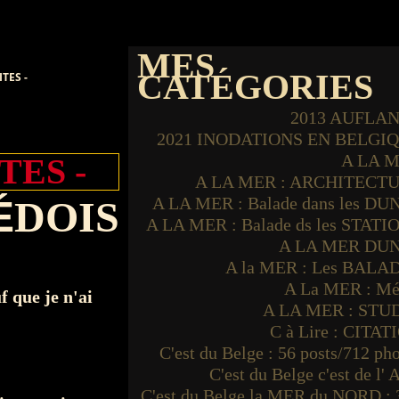
MES
CATÉGORIES
TES -
2013 AUFLA
2021 INODATIONS EN BELGI
A LA 
TES -
A LA MER : ARCHITECT
É
D
O
IS
A LA MER : Balade dans les DU
A LA MER : Balade ds les STATI
A LA MER DU
A la MER : Les BALA
A La MER : Mé
f que je n'ai
A LA MER : STU
C à Lire : CITAT
C'est du Belge : 56 posts/712 ph
C'est du Belge c'est de l'
C'est du Belge la MER du NORD : 