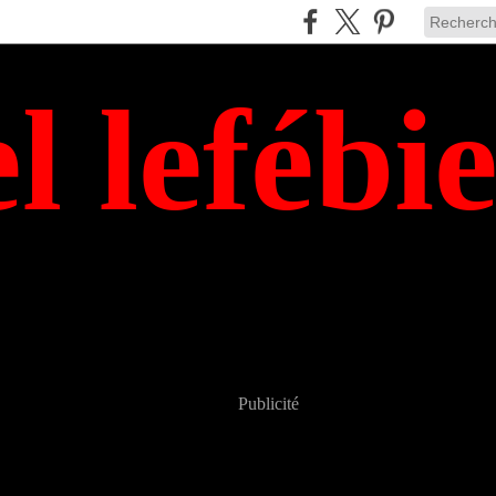
el lefébi
Publicité