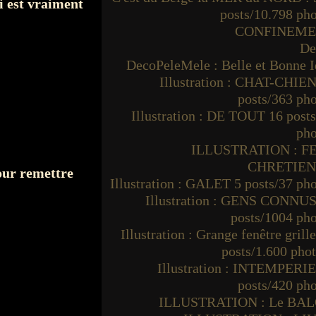
ci est vraiment
posts/10.798 ph
CONFINEM
De
DecoPeleMele : Belle et Bonne I
Illustration : CHAT-CHIEN
posts/363 ph
Illustration : DE TOUT 16 post
pho
ILLUSTRATION : F
CHRETIE
ur remettre
Illustration : GALET 5 posts/37 ph
Illustration : GENS CONNUS
posts/1004 ph
Illustration : Grange fenêtre grille
posts/1.600 pho
Illustration : INTEMPERIE
posts/420 ph
ILLUSTRATION : Le BA