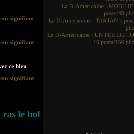
La D-Americaine : MOBILIE
posts/43 ph
La D-Americaine : TARTAN 1 post
pho
La D-Américaine : UN PEU DE T
10 posts/156 ph
vec ce bleu
ras le bol