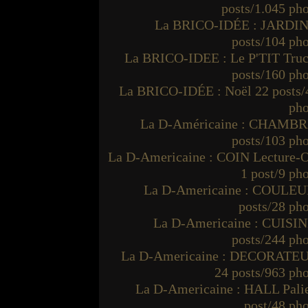
posts/1.045 ph
La BRICO-IDÉE : JARDIN
posts/104 ph
La BRICO-IDEE : Le P'TIT Truc
posts/160 ph
La BRICO-IDÉE : Noël 22 posts/
pho
La D-Américaine : CHAMBR
posts/103 ph
La D-Americaine : COIN Lecture-O
1 post/9 ph
La D-Americaine : COULEU
posts/28 ph
La D-Americaine : CUISIN
posts/244 ph
La D-Americaine : DECORATE
24 posts/963 ph
La D-Americaine : HALL Palie
post/48 ph