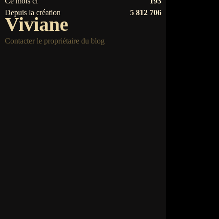
Ce mois ci
193
Depuis la création
5 812 706
Viviane
Contacter le propriétaire du blog