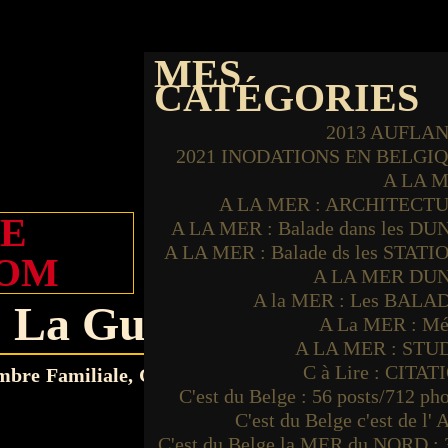
MES
CATÉGORIES
2013 AUFLA
2021 INODATIONS EN BELGI
A LA 
A LA MER : ARCHITECT
NE
A LA MER : Balade dans les DU
A LA MER : Balade ds les STATI
NOM
A LA MER DU
A la MER : Les BALA
La Guitoune
A La MER : Mé
A LA MER : STU
C à Lire : CITAT
mbre Familiale, Guitounes et Chambres Communica
C'est du Belge : 56 posts/712 ph
C'est du Belge c'est de l'
C'est du Belge la MER du NORD : 