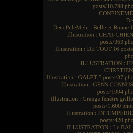
posts/10.798 ph
CONFINEM
De
DecoPeleMele : Belle et Bonne I
Illustration : CHAT-CHIEN
posts/363 ph
Illustration : DE TOUT 16 post
pho
ILLUSTRATION : F
CHRETIE
Illustration : GALET 5 posts/37 ph
Illustration : GENS CONNUS
posts/1004 ph
Illustration : Grange fenêtre grille
posts/1.600 pho
Illustration : INTEMPERIE
posts/420 ph
ILLUSTRATION : Le BA