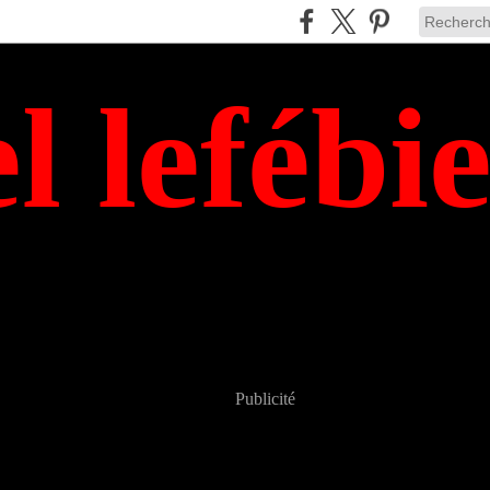
el lefébi
Publicité