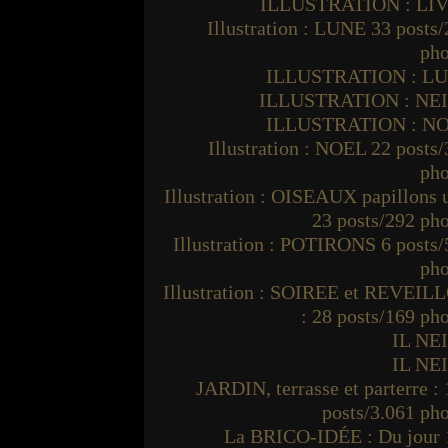
ILLUSTRATION : LI
Illustration : LUNE 33 posts
pho
ILLUSTRATION : L
ILLUSTRATION : NE
ILLUSTRATION : N
Illustration : NOEL 22 posts
pho
Illustration : OISEAUX papillons
23 posts/292 ph
Illustration : POTIRONS 6 posts
pho
Illustration : SOIREE et REVEIL
: 28 posts/169 ph
IL NE
IL NE
JARDIN, terrasse et parterre :
posts/3.061 ph
La BRICO-IDÉE : Du jour 