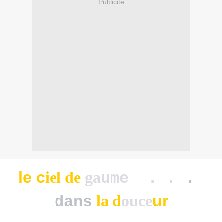
Publicité
le c
iel de
ga
ume . .
.
la d
o
uce
ur
dans