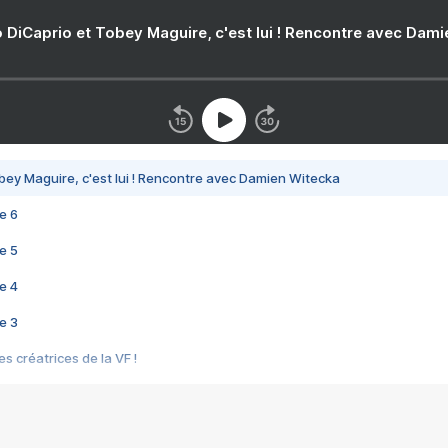
 DiCaprio et Tobey Maguire, c'est lui ! Rencontre avec Dam
bey Maguire, c'est lui ! Rencontre avec Damien Witecka
e 6
e 5
e 4
e 3
s créatrices de la VF !
e 2
e 1