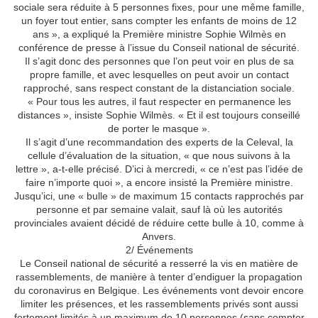
sociale sera réduite à 5 personnes fixes, pour une même famille,
un foyer tout entier, sans compter les enfants de moins de 12
ans », a expliqué la Première ministre Sophie Wilmès en
conférence de presse à l’issue du Conseil national de sécurité.
Il s’agit donc des personnes que l’on peut voir en plus de sa
propre famille, et avec lesquelles on peut avoir un contact
rapproché, sans respect constant de la distanciation sociale.
« Pour tous les autres, il faut respecter en permanence les
distances », insiste Sophie Wilmès. « Et il est toujours conseillé
de porter le masque ».
Il s’agit d’une recommandation des experts de la Celeval, la
cellule d’évaluation de la situation, « que nous suivons à la
lettre », a-t-elle précisé. D’ici à mercredi, « ce n’est pas l’idée de
faire n’importe quoi », a encore insisté la Première ministre.
Jusqu’ici, une « bulle » de maximum 15 contacts rapprochés par
personne et par semaine valait, sauf là où les autorités
provinciales avaient décidé de réduire cette bulle à 10, comme à
Anvers.
2/ Événements
Le Conseil national de sécurité a resserré la vis en matière de
rassemblements, de manière à tenter d’endiguer la propagation
du coronavirus en Belgique. Les événements vont devoir encore
limiter les présences, et les rassemblements privés sont aussi
fortement limités à un maximum de 10 personnes (sans compter