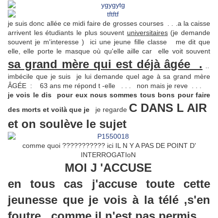
je suis donc allée ce midi faire de grosses courses . . .a la caisse
arrivent les étudiants le plus souvent
universitaires
(je demande
souvent je m'interesse ) ici une jeune fille classe me dit que
elle, elle porte le masque où qu'elle aille car elle voit souvent
sa grand mère qui est déjà âgée .
..
imbécile que je suis je lui demande quel age à sa grand mère
ÂGÉE : 63 ans me répond t -elle . . . non mais je reve . . .
je vois le dis pour eux nous sommes tous bons pour faire
C DANS L AIR
des morts et voilà que je
je regarde
et on soulève le sujet
comme quoi ??????????? ici IL N Y A PAS DE POINT D'
INTERROGATIoN
MOI J 'ACCUSE
en tous cas j'accuse toute cette
jeunesse que je vois à la télé ,s'en
foutre , comme il n'est pas permis