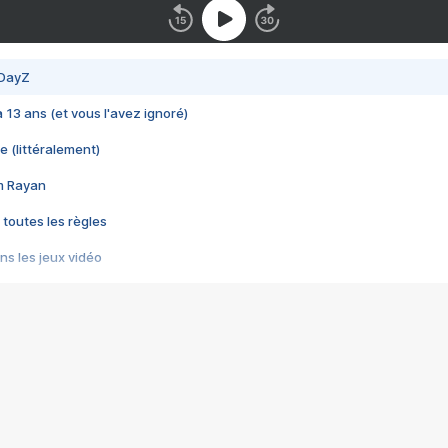
 DayZ
 a 13 ans (et vous l'avez ignoré)
e (littéralement)
im Rayan
 toutes les règles
s les jeux vidéo
us choquant de Rockstar ? - Le scandale BULLY
e plus moche de Steam
du RÊVE tourne au CAUCHEMAR
pendant 8 heures
it… à tort