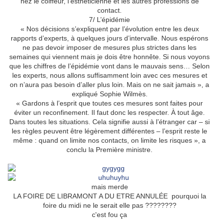
hez le coiffeur, l’esthéticienne et les autres professions de
contact.
7/ L’épidémie
« Nos décisions s’expliquent par l’évolution entre les deux
rapports d’experts, à quelques jours d’intervalle. Nous espérons
ne pas devoir imposer de mesures plus strictes dans les
semaines qui viennent mais je dois être honnête. Si nous voyons
que les chiffres de l’épidémie vont dans le mauvais sens… Selon
les experts, nous allons suffisamment loin avec ces mesures et
on n’aura pas besoin d’aller plus loin. Mais on ne sait jamais », a
expliqué Sophie Wilmès.
« Gardons à l’esprit que toutes ces mesures sont faites pour
éviter un reconfinement. Il faut donc les respecter. À tout âge.
Dans toutes les situations. Cela signifie aussi à l’étranger car – si
les règles peuvent être légèrement différentes – l’esprit reste le
même : quand on limite nos contacts, on limite les risques », a
conclu la Première ministre.
mais merde
LA FOIRE DE LIBRAMONT A DU ETRE ANNULÉE pourquoi la
foire du midi ne le serait elle pas ????????
c'est fou ça