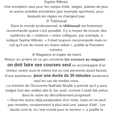
Sophie Wilmès.
Une exception vaut pour les camps d’été, stages, plaines de jeux,
et autres activités encadrées (par exemple sportives), pour
lesquels les règles ne changent pas.
3/ Télétravail
Dans le monde professionnel, le
télétravail
est fortement
recommandé quand c’est possible. Il y a moyen de trouver des
systèmes de « rotations » entre collègues, par exemple, a
indiqué Sophie Wilmès. « Il était toujours recommandé mais on
voit qu’il est de moins en moins utilisé », justifie la Première
ministre.
4/ Magasins et trajets de trains
Retour en arrière en ce qui concerne
les courses au magasin
:
on doit faire ses courses seul
ou accompagné d’un
mineur vivant sous le même toit ou une personne ayant besoin
pour une durée de 30 minutes
d’une assistance,
seulement
sauf en cas de rendez-vous.
La ministre de l’Economie Nathalie Muylle a précisé qu’il y aura
malgré tout des soldes dès le 1er août, comme il avait été prévu
dans le cadre du déconfinement progressif.
« Nous les avons déjà postposées d’un mois, mais on ne peut
pas remettre constamment à plus tard une ’saison d’été’. Les
stocks sont là, et c’est crucial pour le secteur », a justifié la