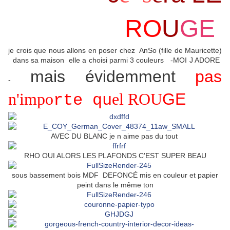
RO
U
GE
je crois que nous allons en poser chez AnSo (fille de Mauricette)
dans sa maison elle a choisi parmi 3 couleurs -MOI J ADORE
mais évidemment
pas
-
n'im
po
el RO
U
GE
rte qu
AVEC DU BLANC je n aime pas du tout
RHO OUI ALORS LES PLAFONDS C'EST SUPER BEAU
sous bassement bois MDF DEFONCÉ mis en couleur et papier
peint dans le même ton