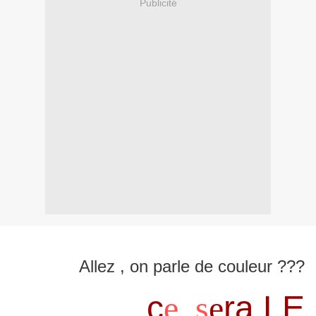
Publicité
Allez , on parle de couleur
???
c
e s
e
ra L
E