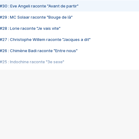
#30 : Eve Angeli raconte "Avant de partir"
#29 : MC Solaar raconte "Bouge de là"
28 : Lorie raconte "Je vais vite"
#27 : Christophe Willem raconte "Jacques a dit"
#26 : Chimène Badi raconte "Entre nous"
#25 : Indochine raconte "3e sexe"
#24 : Zaho raconte "C'est chelou"
#23 : Patrick Bruel raconte "Au café des délices"
#22 : Kyo raconte "Le chemin"
#21 : Nolwenn Leroy raconte "Cassé"
#20 : Patrick Hernandez raconte "Born to be alive"
#19 : Lorie raconte "Près de moi"