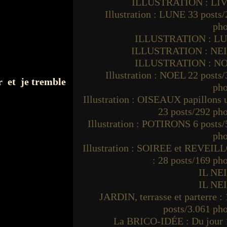
ILLUSTRATION : LI
Illustration : LUNE 33 posts
pho
ILLUSTRATION : L
ILLUSTRATION : NE
ILLUSTRATION : N
Illustration : NOEL 22 posts
er et je tremble
pho
Illustration : OISEAUX papillons
23 posts/292 ph
Illustration : POTIRONS 6 posts
pho
Illustration : SOIREE et REVEIL
: 28 posts/169 ph
IL NE
IL NE
JARDIN, terrasse et parterre :
posts/3.061 ph
La BRICO-IDÉE : Du jour 