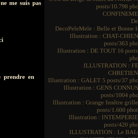
 ne me suis pas
posts/10.798 ph
CONFINEM
De
DecoPeleMele : Belle et Bonne I
Illustration : CHAT-CHIEN
ci
posts/363 ph
Illustration : DE TOUT 16 post
pho
ILLUSTRATION : F
CHRETIE
 de prendre en
Illustration : GALET 5 posts/37 ph
Illustration : GENS CONNUS
posts/1004 ph
Illustration : Grange fenêtre grille
posts/1.600 pho
Illustration : INTEMPERIE
posts/420 ph
ILLUSTRATION : Le BA