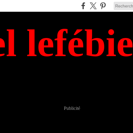
el lefébi
Publicité