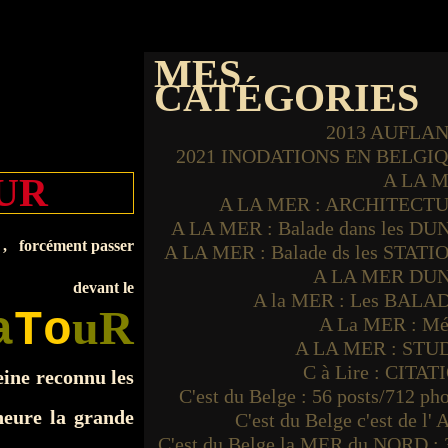
MES
CATÉGORIES
2013 AUFLA
2021 INODATIONS EN BELGI
A LA 
OUR
A LA MER : ARCHITECT
A LA MER : Balade dans les DU
e , forcément passer
A LA MER : Balade ds les STATI
A LA MER DU
devant le
A la MER : Les BALA
uR
a
To
A La MER : Mé
A LA MER : STU
C à Lire : CITAT
eine reconnu les
C'est du Belge : 56 posts/712 ph
heure la grande
C'est du Belge c'est de l'
C'est du Belge la MER du NORD : 