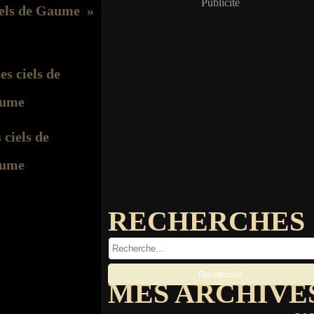
Publicité
iels de Gaume
 ciels de
ume
RECHERCHES
MES ARCHIVE