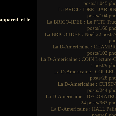
posts/1.045 ph
La BRICO-IDÉE : JARDIN
posts/104 ph
'appareil et le
La BRICO-IDEE : Le P'TIT Truc
posts/160 ph
La BRICO-IDÉE : Noël 22 posts/
pho
La D-Américaine : CHAMBR
posts/103 ph
La D-Americaine : COIN Lecture-O
1 post/9 ph
La D-Americaine : COULEU
posts/28 ph
La D-Americaine : CUISIN
posts/244 ph
La D-Americaine : DECORATE
24 posts/963 ph
La D-Americaine : HALL Palie
post/48 ph