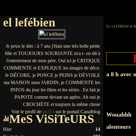
el lefébien
EL LEFÉBIEN
>
M
Je peux le dire : à 7 ans j'étais une très belle petite
fille et TOUJOURS SOURIANTE m'a t- on dit à
l'enterrement de mon père. Oui ici je CRITIQUE
COMMENTE et EXPLIQUE les images de déco.
a 8 h ave
Je DÉCORE, je PONCE je PEINS je DÉVOILE
ma MAISON mon JARDIN, je COMMENTE les
INFOS du jour les films et les séries . En fait je
PAPOTE comme devant un apéro. Ah oui je
CROCHÈTE et toujours la même chose
Voir le profil de
javi53
sur le portail Canalblog
Wouahhh , d
MeS ViSiTeURS
alentours 
Hier
14