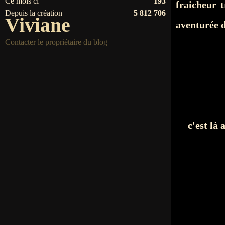
Ce mois ci
193
fraicheur 
Depuis la création
5 812 706
Viviane
aventurée d
Contacter le propriétaire du blog
c'est là