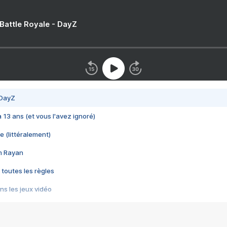
 Battle Royale - DayZ
 DayZ
 a 13 ans (et vous l'avez ignoré)
e (littéralement)
im Rayan
 toutes les règles
s les jeux vidéo
us choquant de Rockstar ? - Le scandale BULLY
e plus moche de Steam