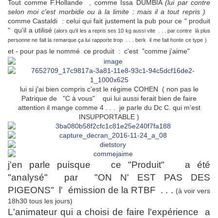
Tout comme F.Hollande , comme Issa DUMBIA
(lui par contre
selon moi c'est morbide ou à la limite : mais il a tout repris )
comme Castaldi : celui qui fait justement la pub pour ce " produit
" qu'il a utilisé
(alors qu'il les a repris ses 10 kg aussi vite . . . par contre là plus
personne ne fait la remarque ça lui rapporte trop . . . berk il me fait honte ce type )
et - pour pas le nommé ce produit : c'est "comme j'aime"
lui si j'ai bien compris c'est le régime COHEN ( non pas le
Patrique de "C à vous" qui lui aussi ferait bien de faire
attention il mange comme 4 . . . je parle du Dc C. qui m'est
INSUPPORTABLE )
j'en parle puisque ce "Produit" a été
"analysé" par "ON N' EST PAS DES
PIGEONS" l' émission de la RTBF . . .
(à voir vers
18h30 tous les jours)
L'animateur qui a choisi de faire l'expérience a