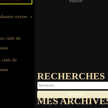
Publicité
plantes vertes
 ciels de
ume
RECHERCHES
MES ARCHIVE