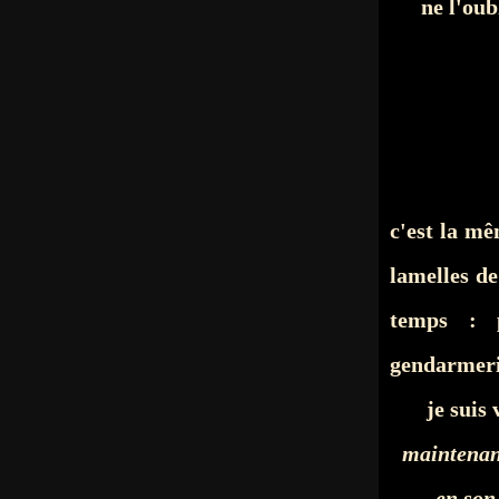
ne l'ou
c'est la m
lamelles de
temps : p
gendarmeri
je suis
maintenan
en son