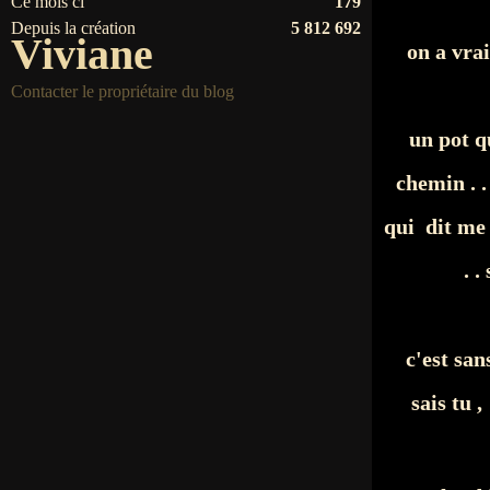
Ce mois ci
179
Depuis la création
5 812 692
Viviane
on a vra
Contacter le propriétaire du blog
un pot q
chemin . .
qui dit me 
. .
c'est san
sais tu 