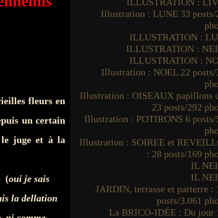
 ennemis
ILLUSTRATION : LI
Illustration : LUNE 33 posts
pho
ILLUSTRATION : L
ILLUSTRATION : NE
ILLUSTRATION : N
Illustration : NOEL 22 posts
pho
Illustration : OISEAUX papillons
illes fleurs en
23 posts/292 ph
Illustration : POTIRONS 6 posts
epuis un certain
pho
e juge et à la
Illustration : SOIREE et REVEIL
: 28 posts/169 ph
IL NE
IL NE
s (
oui je sais
JARDIN, terrasse et parterre :
is la dellation
posts/3.061 ph
La BRICO-IDÉE : Du jour 
re ni comme