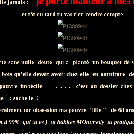
je porte malheur à mes
blie jamais :
et tôt ou tard tu vas t'en rendre compte
ême sans nulle doute qui a planté un bouquet de vie
 bois qu'elle devait avoir chez elle en garniture d
auvre imbécile . . . . c'est au dossier chez l
e : sache le !
 vraiment ton obsession ma pauvre "fille " de 68 an
t à 99% qui tu es ) tu habites MOntmedy tu pratiqua
 temps tu n'as pas fais long feu comme fonctionnai