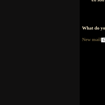
What do yo
New mail
C