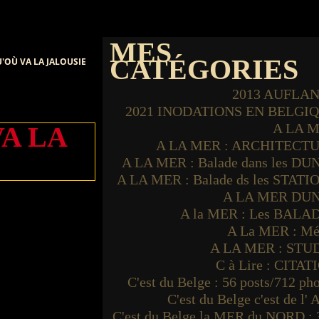
MES
CATÉGORIES
QU'OÙ VA LA JALOUSIE
2013 AUFLA
2021 INODATIONS EN BELGI
A LA 
VA LA
A LA MER : ARCHITECT
A LA MER : Balade dans les DU
A LA MER : Balade ds les STATI
A LA MER DU
A la MER : Les BALA
A La MER : Mé
A LA MER : STU
C à Lire : CITAT
C'est du Belge : 56 posts/712 ph
C'est du Belge c'est de l'
C'est du Belge la MER du NORD : 