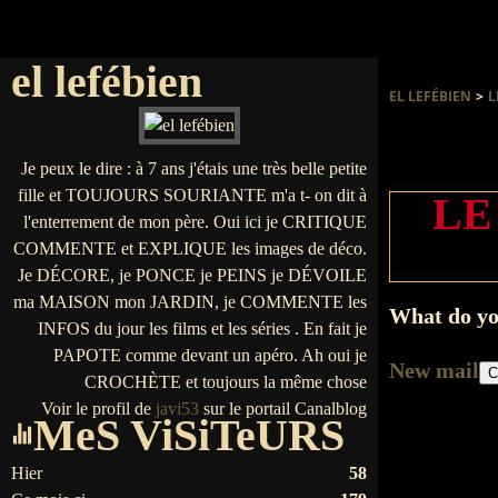
el lefébien
EL LEFÉBIEN
>
L
Je peux le dire : à 7 ans j'étais une très belle petite
fille et TOUJOURS SOURIANTE m'a t- on dit à
LE
l'enterrement de mon père. Oui ici je CRITIQUE
COMMENTE et EXPLIQUE les images de déco.
Je DÉCORE, je PONCE je PEINS je DÉVOILE
ma MAISON mon JARDIN, je COMMENTE les
What do yo
INFOS du jour les films et les séries . En fait je
PAPOTE comme devant un apéro. Ah oui je
New mail
C
CROCHÈTE et toujours la même chose
Voir le profil de
javi53
sur le portail Canalblog
MeS ViSiTeURS
Hier
58