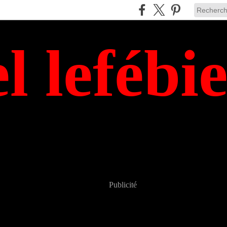
el lefébi
Publicité