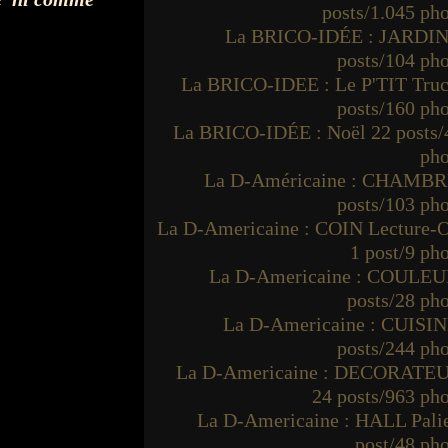
posts/1.045 ph
La BRICO-IDÉE : JARDIN
posts/104 ph
La BRICO-IDEE : Le P'TIT Truc
posts/160 ph
La BRICO-IDÉE : Noël 22 posts/
pho
La D-Américaine : CHAMBR
posts/103 ph
La D-Americaine : COIN Lecture-O
1 post/9 ph
La D-Americaine : COULEU
posts/28 ph
La D-Americaine : CUISIN
posts/244 ph
La D-Americaine : DECORATE
24 posts/963 ph
La D-Americaine : HALL Palie
post/48 ph