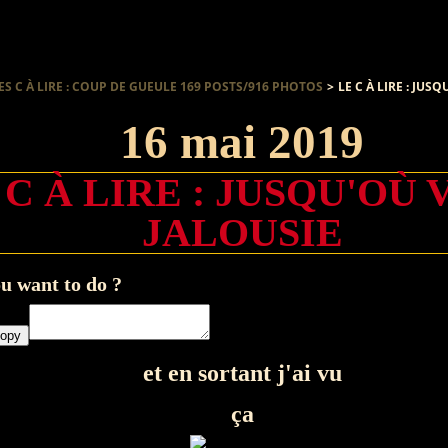
ES C À LIRE : COUP DE GUEULE 169 POSTS/916 PHOTOS
>
LE C À LIRE : JUS
16 mai 2019
 C À LIRE : JUSQU'OÙ 
JALOUSIE
u want to do ?
opy
et en sortant j'ai vu
ça