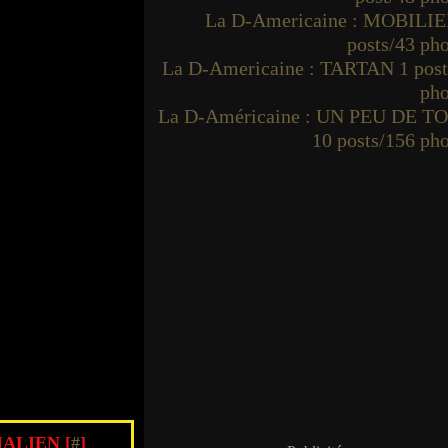
La D-Americaine : MOBILIE
posts/43 ph
La D-Americaine : TARTAN 1 post
pho
La D-Américaine : UN PEU DE T
10 posts/156 ph
ALIEN [
#
]