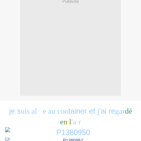
Publicité
je s
tainer et j'ai re
uis al
lé
e au con
gar
dé
e
n
l
'a
i
r