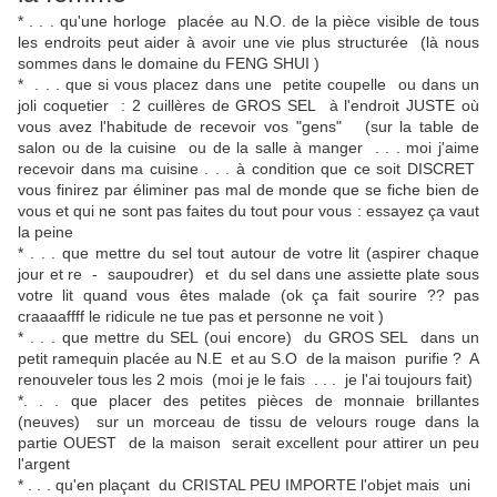
* . .
.
qu'une horloge placée au N.O. de la pièce visible de tous
les endroits peut aider à avoir une vie plus structurée (là nous
sommes dans le domaine du FENG SHUI )
* . . . que si vous placez dans une petite coupelle ou dans un
joli coquetier : 2 cuillères de GROS SEL à l'endroit JUSTE où
vous avez l'habitude de recevoir vos "gens" (sur la table de
salon ou de la cuisine ou de la salle à manger . . . moi j'aime
recevoir dans ma cuisine . . . à condition que ce soit DISCRET
vous finirez par éliminer pas mal de monde que se fiche bien de
vous et qui ne sont pas faites du tout pour vous : essayez ça vaut
la peine
* . . . que mettre du sel tout autour de votre lit (aspirer chaque
jour et re - saupoudrer) et du sel dans une assiette plate sous
votre lit quand vous êtes malade (ok ça fait sourire ?? pas
craaaaffff le ridicule ne tue pas et personne ne voit )
* . . . que mettre du SEL (oui encore) du GROS SEL dans un
petit ramequin placée au N.E et au S.O de la maison purifie ? A
renouveler tous les 2 mois (moi je le fais . . . je l'ai toujours fait)
*.
. .
que placer des petites pièces de monnaie brillantes
(neuves) sur un morceau de tissu de velours rouge dans la
partie OUEST de la maison serait excellent pour attirer un peu
l'argent
* . . . qu'en plaçant du CRISTAL PEU IMPORTE l'objet mais uni