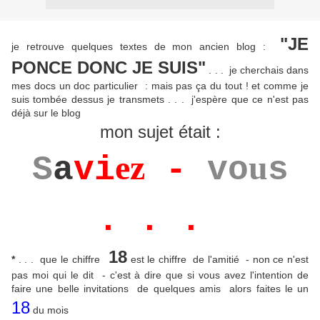
"
J
E
je retrouve quelques textes de mon ancien blog :
PONCE DONC JE SUIS"
. . . je cherchais dans
mes docs un doc particulier : mais pas ça du tout ! et comme je
suis tombée dessus je transmets . . . j'espère que ce n'est pas
déjà sur le blog
mon sujet était :
ez
u
S
a
vi
-
vo
s
. . .
18
*
. . . que le chiffre
est le chiffre de l'amitié - non ce n'est
pas moi qui le dit - c'est à dire que si vous avez l'intention de
faire une belle invitations de quelques amis alors faites le un
18
du mois