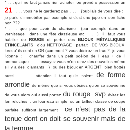
* . . . qu'il ne faut jamais rien acheter ou prendre possession un
21
. . . vous ne le garderez pas . . . j'oubliais de vous dire :
je parle d'immobilier par exemple si c'est une jupe on s'en fiche
non ???
* . . . que pour avoir du charisme (par exemple dans un
vernissage , dans une fête classieuse etc . . . ) il faut vous
habiller de
ROUGE
et porter des
BIJOUX MÉTALLIQUES
ÉTINCELANTS
d'ou NETTOYAGE parfait DE VOS BIJOUX
lorsqu' ils sont en OR (comment ? vous désirez un truc ? je vous
l'donne : chauffer dans un petit poêlon de l' eau + de l'
ammoniaque . . . essayez vous m'en direz des nouvelles même
s'il y a des diamants ) ou des bijoux en ARGENT bien frottés
de forme
aussi . . . attention il faut qu'ils soient
arrondie
de même que si vous désirez qu'on se souvienne
du rouge svp
de vous alors oui aussi portez
évitez les
fanfreluches ; un fourreau simple ou un tailleur classe de coupe
ce n'est pas de la
parfaite suffiront largement
tenue dont on doit se souvenir mais de
la femme