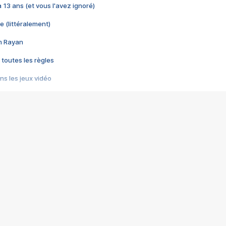
 a 13 ans (et vous l'avez ignoré)
e (littéralement)
im Rayan
 toutes les règles
s les jeux vidéo
us choquant de Rockstar ? - Le scandale BULLY
e plus moche de Steam
du RÊVE tourne au CAUCHEMAR
pendant 8 heures
it… à tort
umiliés par un jeu vidéo
ire - Final Fantasy 8
ti un empire - Age of Empires