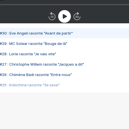
#30 : Eve Angeli raconte "Avant de partir"
#29 : MC Solaar raconte "Bouge de là"
28 : Lorie raconte "Je vais vite"
#27 : Christophe Willem raconte "Jacques a dit"
#26 : Chimène Badi raconte "Entre nous"
#25 : Indochine raconte "3e sexe"
#24 : Zaho raconte "C'est chelou"
#23 : Patrick Bruel raconte "Au café des délices"
#22 : Kyo raconte "Le chemin"
#21 : Nolwenn Leroy raconte "Cassé"