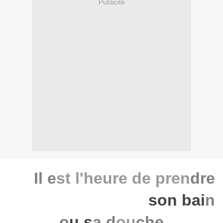
Publicité
Il e
st l'heure de pren
dre
son bai
n
o
u s
a d
ou
che