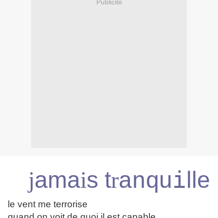
Publicité
i
j
a
m
a
i
s
t
r
a
q
u
lle
n
le vent me terrorise
quand on voit de quoi il est capable