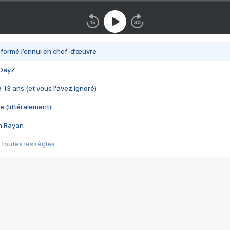
nsformé l’ennui en chef-d’œuvre
 DayZ
 a 13 ans (et vous l'avez ignoré)
e (littéralement)
im Rayan
 toutes les règles
s les jeux vidéo
us choquant de Rockstar ? - Le scandale BULLY
e plus moche de Steam
du RÊVE tourne au CAUCHEMAR