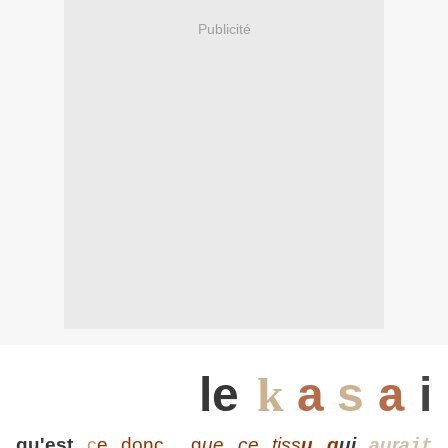
Publicité
le
k
a
s
i
a
qu'est
c
e donc q
ue ce
tiss
u q
ui
aura
it