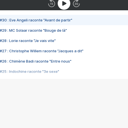
#30 : Eve Angeli raconte "Avant de partir"
#29 : MC Solaar raconte "Bouge de là"
28 : Lorie raconte "Je vais vite"
#27 : Christophe Willem raconte "Jacques a dit"
#26 : Chimène Badi raconte "Entre nous"
#25 : Indochine raconte "3e sexe"
#24 : Zaho raconte "C'est chelou"
#23 : Patrick Bruel raconte "Au café des délices"
#22 : Kyo raconte "Le chemin"
#21 : Nolwenn Leroy raconte "Cassé"
#20 : Patrick Hernandez raconte "Born to be alive"