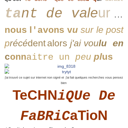
ale
ur
ta
nt de v
. . .
nous l
s v
u
sur le p
ost
'avon
p
récé
dent
alo
rs
j'ai v
ou
lu
en
u
pl
us
c
onn
a
itre un
pe
j'ai trouvé ce sujet sur internet non signé et j'ai fait quelques recherches vous pensez
bien
TeCHN
iQUe De
aTioN
FaBRiC