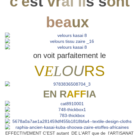
c'e
st
vr
ai il
s s
ont
bea
ux
on voit parfaitement le
V
E
L
O
U
R
S
EN R
AFF
IA
EFFECTIVEMENT C'EST autant DE L'ART que de l'ARTISANAT