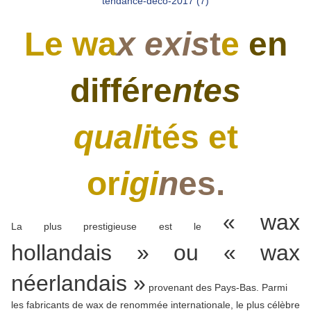
Le wa
x exis
t
e
en
différe
ntes
quali
tés et
or
igi
n
es.
« wax
La plus prestigieuse est le
hollandais » ou « wax
néerlandais »
provenant des Pays-Bas. Parmi
les fabricants de wax de renommée internationale, le plus célèbre