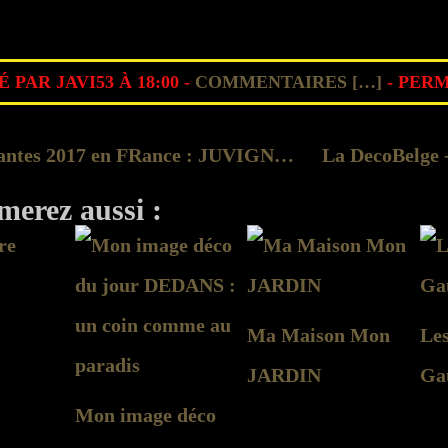
 PAR JAVI53 À 18:00 -
COMMENTAIRES [
…
]
- PERM
Les brocantes 2017 en FRance : JUVIGNY IRE LE PRE ST JEAN LES LONGUYON
merez aussi :
Ma Maison Mon
Les
JARDIN
Ga
Mon image déco