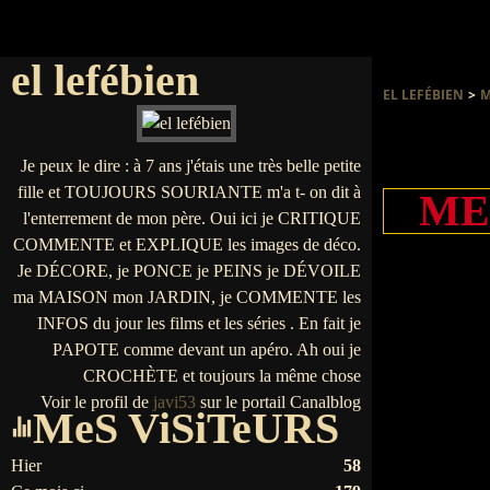
el lefébien
EL LEFÉBIEN
>
M
Je peux le dire : à 7 ans j'étais une très belle petite
fille et TOUJOURS SOURIANTE m'a t- on dit à
ME
l'enterrement de mon père. Oui ici je CRITIQUE
COMMENTE et EXPLIQUE les images de déco.
Je DÉCORE, je PONCE je PEINS je DÉVOILE
ma MAISON mon JARDIN, je COMMENTE les
INFOS du jour les films et les séries . En fait je
PAPOTE comme devant un apéro. Ah oui je
CROCHÈTE et toujours la même chose
Voir le profil de
javi53
sur le portail Canalblog
MeS ViSiTeURS
Hier
58