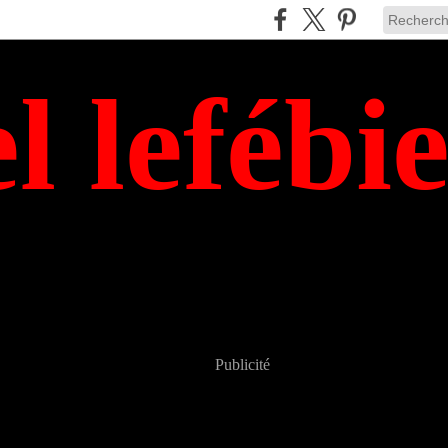
el lefébi
Publicité