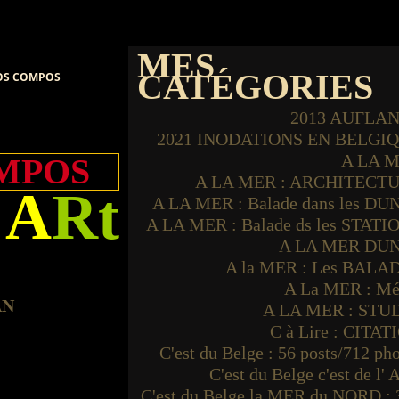
MES
CATÉGORIES
OS COMPOS
2013 AUFLA
2021 INODATIONS EN BELGI
A LA 
MPOS
A LA MER : ARCHITECT
 A
Rt
A LA MER : Balade dans les DU
A LA MER : Balade ds les STATI
A LA MER DU
A la MER : Les BALA
A La MER : Mé
A LA MER : STU
C à Lire : CITAT
C'est du Belge : 56 posts/712 ph
C'est du Belge c'est de l'
C'est du Belge la MER du NORD : 