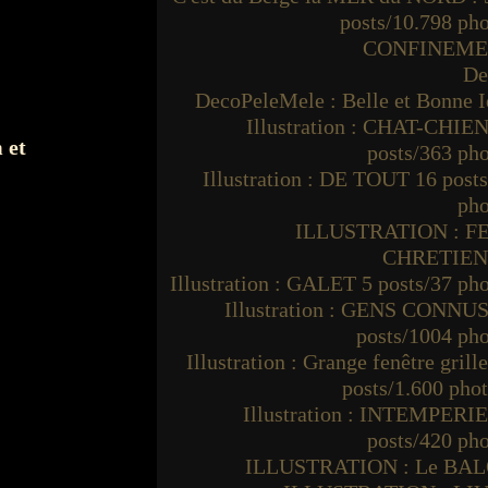
posts/10.798 ph
CONFINEM
De
DecoPeleMele : Belle et Bonne I
Illustration : CHAT-CHIEN
 et
posts/363 ph
Illustration : DE TOUT 16 post
pho
ILLUSTRATION : F
CHRETIE
Illustration : GALET 5 posts/37 ph
Illustration : GENS CONNUS
posts/1004 ph
Illustration : Grange fenêtre grille
posts/1.600 pho
Illustration : INTEMPERIE
posts/420 ph
ILLUSTRATION : Le BA