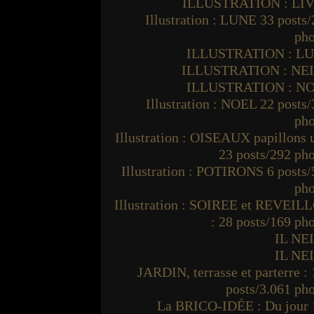
ILLUSTRATION : LI
Illustration : LUNE 33 posts
pho
ILLUSTRATION : L
ILLUSTRATION : NE
ILLUSTRATION : N
Illustration : NOEL 22 posts
pho
Illustration : OISEAUX papillons
23 posts/292 ph
Illustration : POTIRONS 6 posts
pho
Illustration : SOIREE et REVEIL
: 28 posts/169 ph
IL NE
IL NE
JARDIN, terrasse et parterre :
posts/3.061 ph
La BRICO-IDÉE : Du jour 