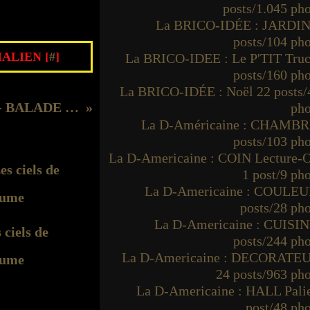
posts/1.045 ph
La BRICO-IDÉE : JARDIN
posts/104 ph
ALIEN [
#
]
La BRICO-IDEE : Le P'TIT Truc
posts/160 ph
La BRICO-IDÉE : Noël 22 posts/
La DecoBelge - BALADE D' architectes Restauration -
pho
La D-Américaine : CHAMBR
posts/103 ph
La D-Americaine : COIN Lecture-O
1 post/9 ph
La D-Americaine : COULEU
posts/28 ph
La D-Americaine : CUISIN
 ciels de
posts/244 ph
La D-Americaine : DECORATE
ume
24 posts/963 ph
La D-Americaine : HALL Palie
post/48 ph