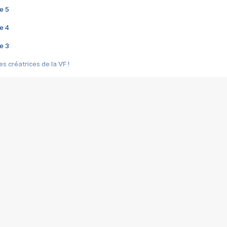
e 5
e 4
e 3
s créatrices de la VF !
e 2
e 1
e Mektoub My Love arrive enfin ! Rencontre avec Shaïn Boumedine et Sal
i : après Toni en famille
elle réalise le bouleversant Dites lui que je l'aime
ais ! Rencontre autour de Vie privée de Rebecca Zlotowski
 de Marguerite, Grave... Rencontre avec Ella Rumpf
 Les Rêveurs, un film intime sur la santé mentale