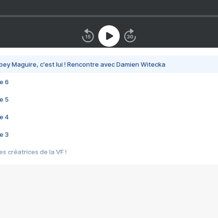
bey Maguire, c'est lui ! Rencontre avec Damien Witecka
e 6
e 5
e 4
e 3
s créatrices de la VF !
e 2
e 1
e Mektoub My Love arrive enfin ! Rencontre avec Shaïn Boumedine et Sal