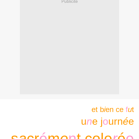
Publicité
et b
i
en ce
f
u
t
u
n
e j
o
urn
é
e
s
a
cr
é
m
e
n
t colo
r
é
e