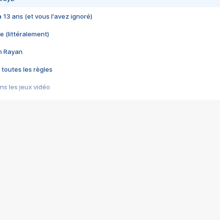
 a 13 ans (et vous l'avez ignoré)
e (littéralement)
im Rayan
 toutes les règles
s les jeux vidéo
us choquant de Rockstar ? - Le scandale BULLY
e plus moche de Steam
du RÊVE tourne au CAUCHEMAR
pendant 8 heures
it… à tort
umiliés par un jeu vidéo
ire - Final Fantasy 8