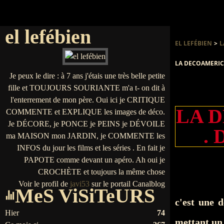
el lefébien
EL LEFÉBIEN
>
L
LA DECOAMERICA
Je peux le dire : à 7 ans j'étais une très belle petite
fille et TOUJOURS SOURIANTE m'a t- on dit à
l'enterrement de mon père. Oui ici je CRITIQUE
LA D
COMMENTE et EXPLIQUE les images de déco.
Je DÉCORE, je PONCE je PEINS je DÉVOILE
.
ma MAISON mon JARDIN, je COMMENTE les
INFOS du jour les films et les séries . En fait je
PAPOTE comme devant un apéro. Ah oui je
CROCHÈTE et toujours la même chose
Voir le profil de
javi53
sur le portail Canalblog
MeS ViSiTeURS
c'est une 
Hier
74
mettant un