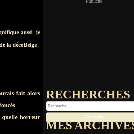
Publicité
gnifique aussi je
de la décoBelge
RECHERCHES
urais fait alors
foncés
d quelle horreur
MES ARCHIVE