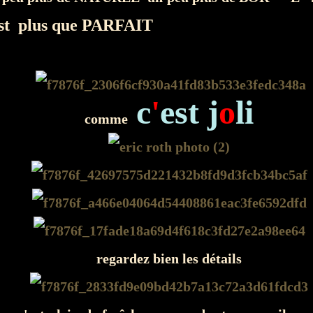
st plus que PARFAIT
c
'
est j
o
li
comme
regardez bien les détails