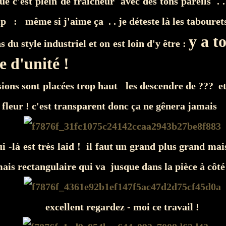
que c'est plein de fraîcheur avec des tons pareils . .
p : même si j'aime ça . . je déteste là les tabouret
y a t
s du style industriel et on est loin d'y être :
 d'unité !
ions sont placées trop haut les descendre de ??? et
a fleur ! c'est transparent donc ça ne gênera jamais
lui -là est très laid ! il faut un grand plus grand ma
is rectangulaire qui va jusque dans la pièce à côté
excellent regardez - moi ce travail !