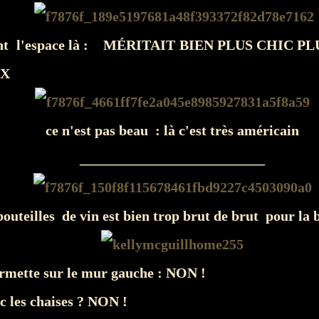
nt l'espace là : MÉRITAIT BIEN PLUS CHIC P
UX
ce n'est pas beau : là c'est très américain
__________________________
 bouteilles de vin est bien trop brut de brut pour la b
ermette sur le mur gauche : NON !
ec les chaises ? NON !