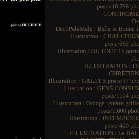
posts/10.798 ph
CONFINEM
De
photos ERIC ROCH
DecoPeleMele : Belle et Bonne I
Illustration : CHAT-CHIEN
posts/363 ph
Illustration : DE TOUT 16 post
pho
ILLUSTRATION : F
CHRETIE
Illustration : GALET 5 posts/37 ph
Illustration : GENS CONNUS
posts/1004 ph
Illustration : Grange fenêtre grille
posts/1.600 pho
Illustration : INTEMPERIE
posts/420 ph
ILLUSTRATION : Le BA