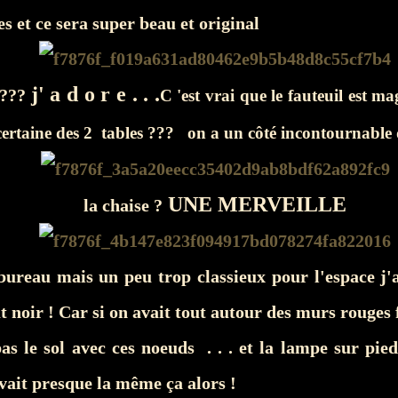
es et ce sera super beau et original
j' a d o r e . . .
????
C 'est vrai que le fauteuil est ma
 certaine des 2 tables ??? on a un côté incontournable 
UNE MERVEILLE
la chaise ?
bureau mais un peu trop classieux pour l'espace j'a
t noir ! Car si on avait tout autour des murs rouges 
as le sol avec ces noeuds . . . et la lampe sur pie
ait presque la même ça alors !