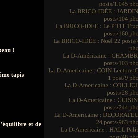
posts/1.045 ph
La BRICO-IDÉE : JARDIN
posts/104 ph
La BRICO-IDEE : Le P'TIT Truc
posts/160 ph
La BRICO-IDÉE : Noël 22 posts/
pho
beau !
La D-Américaine : CHAMBR
posts/103 ph
La D-Americaine : COIN Lecture-O
même tapis
1 post/9 ph
La D-Americaine : COULEU
posts/28 ph
La D-Americaine : CUISIN
posts/244 ph
La D-Americaine : DECORATE
24 posts/963 ph
'équilibre et de
La D-Americaine : HALL Palie
post/48 ph