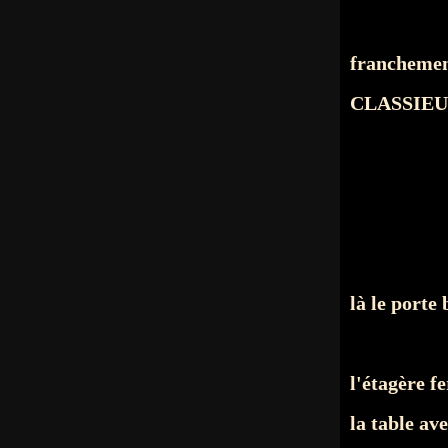
francheme
CLASSIE
là le porte
l'étagère f
la table av