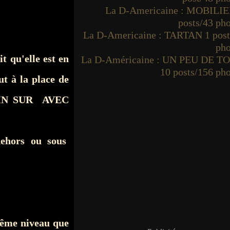
La D-Americaine : MOBILIE
posts/43 ph
La D-Americaine : TARTAN 1 post
pho
t qu'elle est en
La D-Américaine : UN PEU DE T
10 posts/156 ph
t à la place de
 COIN SUR AVEC
dehors ou sous
même niveau que