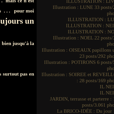
 . mais ce n'est
ILLUSTRATION : LI
Illustration : LUNE 33 posts
s . . . pour moi
pho
oujours un
ILLUSTRATION : L
ILLUSTRATION : NE
ILLUSTRATION : N
Illustration : NOEL 22 posts
 bien jusqu'à la
pho
Illustration : OISEAUX papillons
23 posts/292 ph
Illustration : POTIRONS 6 posts
pho
is surtout pas en
Illustration : SOIREE et REVEIL
: 28 posts/169 ph
IL NE
IL NE
JARDIN, terrasse et parterre :
posts/3.061 ph
La BRICO-IDÉE : Du jour 