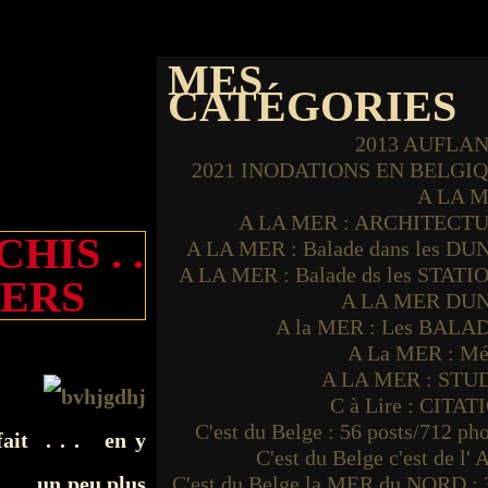
MES
CATÉGORIES
2013 AUFLA
2021 INODATIONS EN BELGI
A LA 
A LA MER : ARCHITECT
IS . .
A LA MER : Balade dans les DU
A LA MER : Balade ds les STATI
NERS
A LA MER DU
A la MER : Les BALA
A La MER : Mé
A LA MER : STU
C à Lire : CITAT
C'est du Belge : 56 posts/712 ph
fait . . . en y
C'est du Belge c'est de l'
. . un peu plus
C'est du Belge la MER du NORD : 