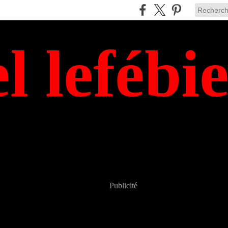
el lefébi
Publicité