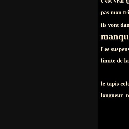
c'est vrai 
pas mon tri
ils vont dan
manque
Les suspens
limite de l
le tapis ce
longueur ma