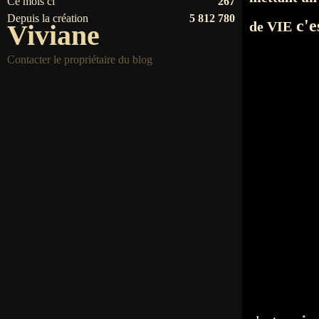
Ce mois ci
267
Depuis la création
5 812 780
c'e
de VIE
Viviane
Contacter le propriétaire du blog