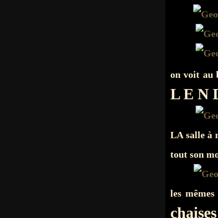
on voit au
L E N 
LA salle à 
tout son mo
les mêmes 
chaises