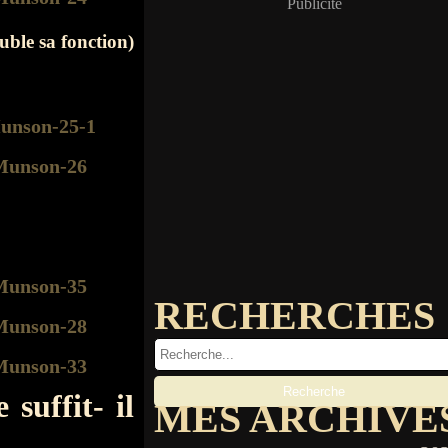
Publicité
ble sa fonction)
RECHERCHES
 suffit- il
MES ARCHIVE