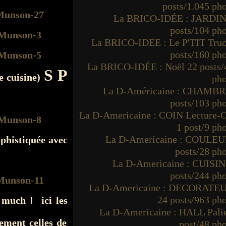
posts/1.045 ph
La BRICO-IDÉE : JARDIN
posts/104 ph
La BRICO-IDEE : Le P'TIT Truc
posts/160 ph
La BRICO-IDÉE : Noël 22 posts/
S P
e cuisine)
pho
La D-Américaine : CHAMBR
posts/103 ph
La D-Americaine : COIN Lecture-O
1 post/9 ph
La D-Americaine : COULEU
ophistiquée avec
posts/28 ph
La D-Americaine : CUISIN
posts/244 ph
La D-Americaine : DECORATE
24 posts/963 ph
 much ! ici les
La D-Americaine : HALL Palie
ement celles de
post/48 ph