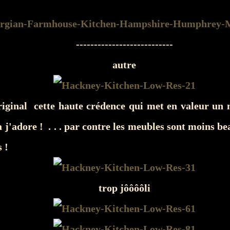
---------------------------
autre
original cette haute crédence qui met en valeur un
 j'adore ! . . . par contre les meubles sont moins bea
 !
trop jôôôôli