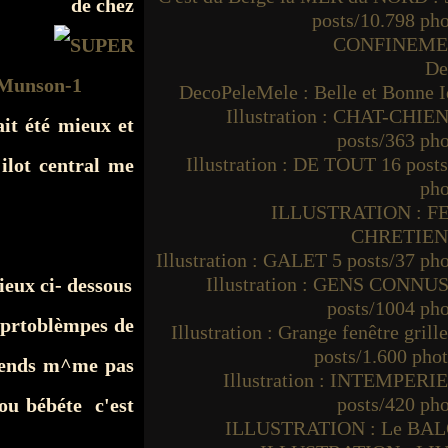
de chez
posts/10.798 ph
CONFINEM
De
DecoPeleMele : Belle et Bonne I
Illustration : CHAT-CHIEN
ait été mieux et
posts/363 ph
Illustration : DE TOUT 16 post
ilot central me
pho
ILLUSTRATION : F
CHRETIE
Illustration : GALET 5 posts/37 ph
Illustration : GENS CONNUS
eux ci- dessous
posts/1004 ph
s prtoblèmpes de
Illustration : Grange fenêtre grille
posts/1.600 pho
prends m^me pas
Illustration : INTEMPERIE
posts/420 ph
ou bébéte c'est
ILLUSTRATION : Le BA