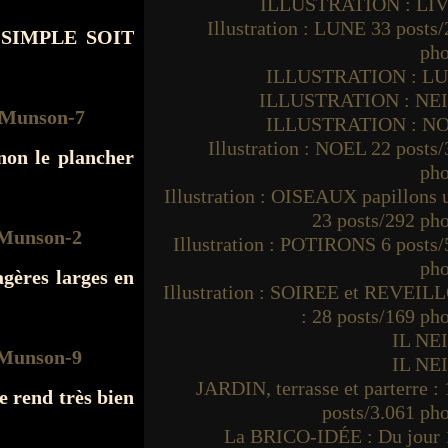
ILLUSTRATION : LI
Illustration : LUNE 33 posts
E SIMPLE SOIT
pho
ILLUSTRATION : L
ILLUSTRATION : NE
ILLUSTRATION : N
Illustration : NOEL 22 posts
non le plancher
pho
Illustration : OISEAUX papillons
23 posts/292 ph
Illustration : POTIRONS 6 posts
pho
gères larges en
Illustration : SOIREE et REVEIL
: 28 posts/169 ph
IL NE
IL NE
JARDIN, terrasse et parterre :
se rend très bien
posts/3.061 ph
La BRICO-IDÉE : Du jour 