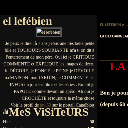
el lefébien
EL LEFÉBIEN
>
L
LA DECOANGLAIS
Je peux le dire : à 7 ans j'étais une très belle petite
fille et TOUJOURS SOURIANTE m'a t- on dit à
l'enterrement de mon père. Oui ici je CRITIQUE
LA
COMMENTE et EXPLIQUE les images de déco.
Je DÉCORE, je PONCE je PEINS je DÉVOILE
ma MAISON mon JARDIN, je COMMENTE les
INFOS du jour les films et les séries . En fait je
PAPOTE comme devant un apéro. Ah oui je
Bon je pour
CROCHÈTE et toujours la même chose
(depuis 6h 
Voir le profil de
javi53
sur le portail Canalblog
MeS ViSiTeURS
Hier
58