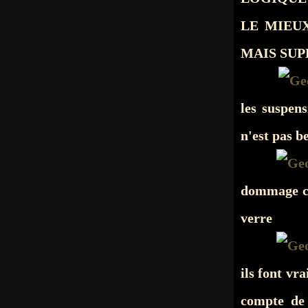
LE MIEUX 
MAIS SUP
les suspen
n'est pas b
dommage ce
verre
ils font vr
compte de t