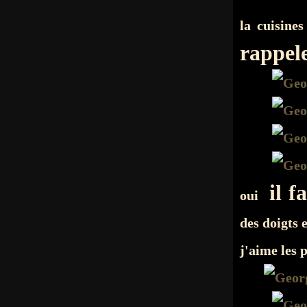
la cuisine
rappele
il f
oui
des doigts e
j'aime les 