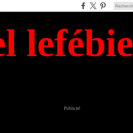
el lefébi
Publicité