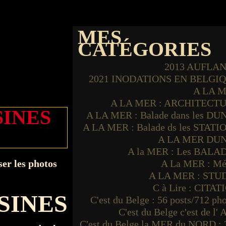
MES
CATÉGORIES
2013 AUFLA
2021 INODATIONS EN BELGI
A LA 
A LA MER : ARCHITECT
SINES
A LA MER : Balade dans les DU
A LA MER : Balade ds les STATI
A LA MER DU
A la MER : Les BALA
ser les photos
A La MER : Mé
A LA MER : STU
C à Lire : CITAT
SINES
C'est du Belge : 56 posts/712 ph
C'est du Belge c'est de l'
C'est du Belge la MER du NORD : 