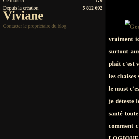
Ce mois ci
179
Depuis la création
5 812 692
Viviane
Contacter le propriétaire du blog
vraiment ic
surtout au
plaît c'est 
les chaises 
le must c'e
je déteste 
santé tout
comment c'
LOGIQUE 