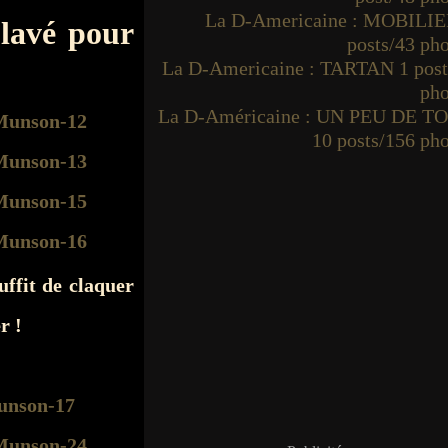
La D-Americaine : MOBILIE
lavé pour
posts/43 ph
La D-Americaine : TARTAN 1 post
pho
La D-Américaine : UN PEU DE T
10 posts/156 ph
uffit de claquer
r !