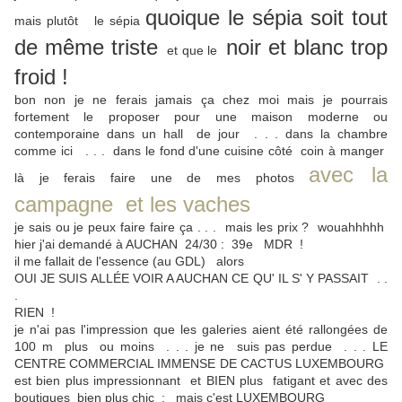
quoique le sépia soit tout
mais plutôt le sépia
de même triste
noir et blanc trop
et que le
froid !
bon non je ne ferais jamais ça chez moi mais je pourrais
fortement le proposer pour une maison moderne ou
contemporaine dans un hall de jour . . . dans la chambre
comme ici . . . dans le fond d'une cuisine côté coin à manger
avec la
là je ferais faire une de mes photos
campagne et les vaches
je sais ou je peux faire faire ça . . . mais les prix ? wouahhhhh
hier j'ai demandé à AUCHAN 24/30 : 39e MDR !
il me fallait de l'essence (au GDL) alors
OUI JE SUIS ALLÉE VOIR A AUCHAN CE QU' IL S' Y PASSAIT . .
.
RIEN !
je n'ai pas l'impression que les galeries aient été rallongées de
100 m plus ou moins . . . je ne suis pas perdue . . . LE
CENTRE COMMERCIAL IMMENSE DE CACTUS LUXEMBOURG
est bien plus impressionnant et BIEN plus fatigant et avec des
boutiques bien plus chic : mais c'est LUXEMBOURG