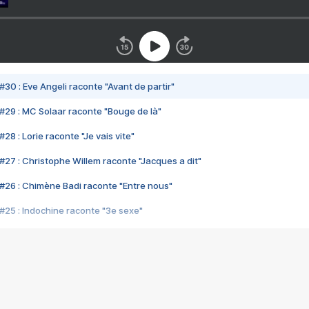
#30 : Eve Angeli raconte "Avant de partir"
#29 : MC Solaar raconte "Bouge de là"
28 : Lorie raconte "Je vais vite"
#27 : Christophe Willem raconte "Jacques a dit"
#26 : Chimène Badi raconte "Entre nous"
#25 : Indochine raconte "3e sexe"
#24 : Zaho raconte "C'est chelou"
#23 : Patrick Bruel raconte "Au café des délices"
#22 : Kyo raconte "Le chemin"