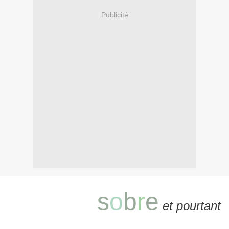
Publicité
s
o
b
r
e
et pourtant