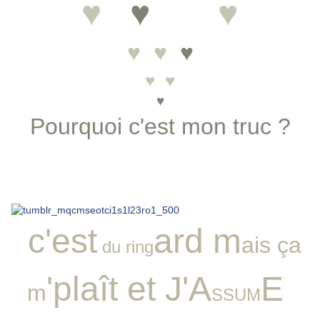
♥
♥
♥
♥
♥ ♥
♥
♥ ♥
♥
Pourq
uoi c'est mon tr
uc ?
PaRCe Que !
c'est
ard m
ais ça
du ring
'plaît et J'A
E
m
SSUM