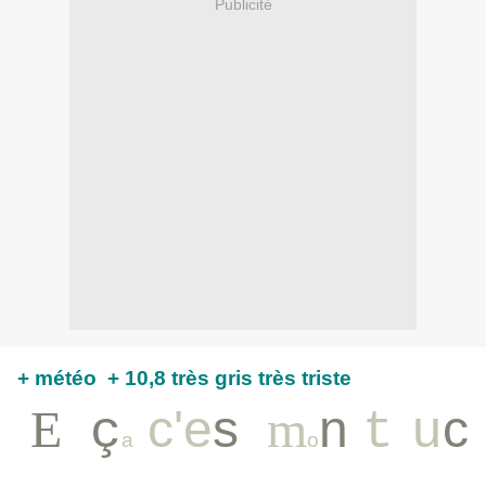
Publicité
+ météo + 10,8 très gris très triste
E
t
c'
e
s
t
m
n
r
c
ç
t
u
a
o