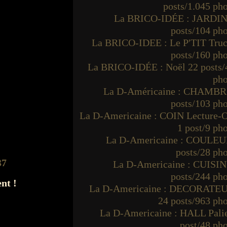
posts/1.045 ph
La BRICO-IDÉE : JARDIN
posts/104 ph
La BRICO-IDEE : Le P'TIT Truc
posts/160 ph
La BRICO-IDÉE : Noël 22 posts/
pho
La D-Américaine : CHAMBR
posts/103 ph
La D-Americaine : COIN Lecture-O
1 post/9 ph
La D-Americaine : COULEU
posts/28 ph
La D-Americaine : CUISIN
posts/244 ph
ent !
La D-Americaine : DECORATE
24 posts/963 ph
La D-Americaine : HALL Palie
post/48 ph