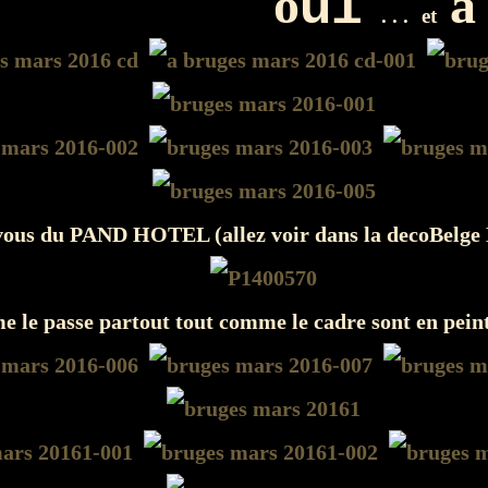
o
u
a
i
. . .
et
vous du PAND HOTEL (allez voir dans la decoBelge
me le passe partout tout comme le cadre sont en peint