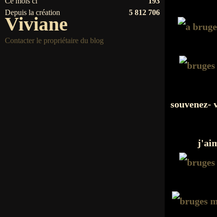
Ce mois ci
193
Depuis la création
5 812 706
Viviane
Contacter le propriétaire du blog
souvenez- 
j'ai