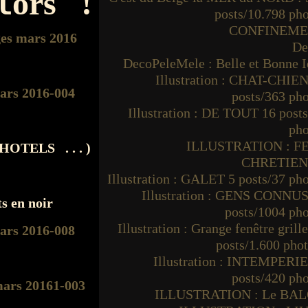
o
r
s
!
l
posts/10.798 ph
CONFINEM
De
DecoPeleMele : Belle et Bonne I
Illustration : CHAT-CHIEN
posts/363 ph
Illustration : DE TOUT 16 post
pho
ILLUSTRATION : F
 HOTELS . . . )
CHRETIE
Illustration : GALET 5 posts/37 ph
Illustration : GENS CONNUS
s en noir
posts/1004 ph
Illustration : Grange fenêtre grille
posts/1.600 pho
Illustration : INTEMPERIE
posts/420 ph
ILLUSTRATION : Le BA