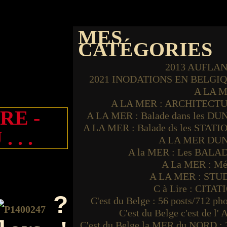
MES
CATÉGORIES
2013 AUFLA
2021 INODATIONS EN BELGI
A LA 
A LA MER : ARCHITECT
RE -
A LA MER : Balade dans les DU
A LA MER : Balade ds les STATI
 . .
A LA MER DU
A la MER : Les BALA
A La MER : Mé
A LA MER : STU
C à Lire : CITAT
?
C'est du Belge : 56 posts/712 ph
C'est du Belge c'est de l'
C'est du Belge la MER du NORD : 