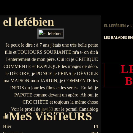
el lefébien
EL LEFÉBIEN
>
L
LES BALADES EN F
Je peux le dire : à 7 ans j'étais une très belle petite
fille et TOUJOURS SOURIANTE m'a t- on dit à
l'enterrement de mon père. Oui ici je CRITIQUE
L
COMMENTE et EXPLIQUE les images de déco.
Je DÉCORE, je PONCE je PEINS je DÉVOILE
B
ma MAISON mon JARDIN, je COMMENTE les
INFOS du jour les films et les séries . En fait je
PAPOTE comme devant un apéro. Ah oui je
CROCHÈTE et toujours la même chose
Voir le profil de
javi53
sur le portail Canalblog
MeS ViSiTeURS
Hier
14