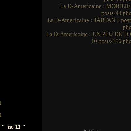
La D-Americaine : MOBILIE
posts/43 ph
La D-Americaine : TARTAN 1 post
pho
La D-Américaine : UN PEU DE T
10 posts/156 ph
u
" no 11 "