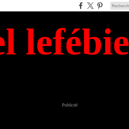
el lefébi
Publicité