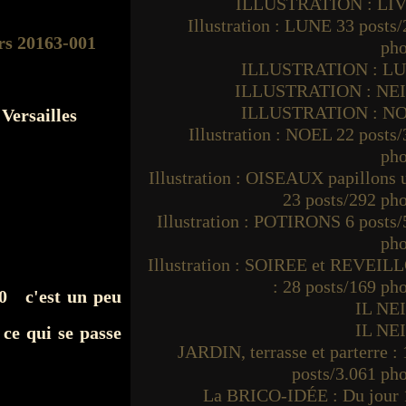
ILLUSTRATION : LI
Illustration : LUNE 33 posts
pho
ILLUSTRATION : L
ILLUSTRATION : NE
ILLUSTRATION : N
 Versailles
Illustration : NOEL 22 posts
pho
Illustration : OISEAUX papillons
23 posts/292 ph
Illustration : POTIRONS 6 posts
pho
Illustration : SOIREE et REVEIL
: 28 posts/169 ph
30 c'est un peu
IL NE
IL NE
ce qui se passe
JARDIN, terrasse et parterre :
posts/3.061 ph
La BRICO-IDÉE : Du jour 