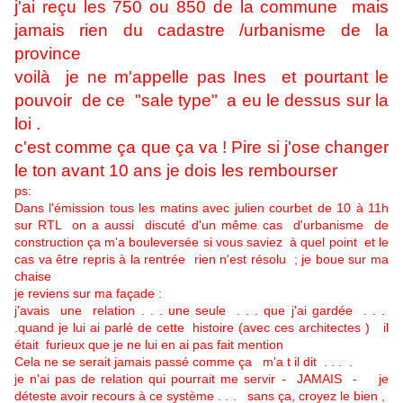
j'ai reçu les 750 ou 850 de la commune mais
jamais rien du cadastre /urbanisme de la
province
voilà je ne m'appelle pas Ines et pourtant le
pouvoir de ce "sale type" a eu le dessus sur la
loi .
c'est comme ça que ça va ! Pire si j'ose changer
le ton avant 10 ans je dois les rembourser
ps:
Dans l'émission tous les matins avec julien courbet de 10 à 11h
sur RTL on a aussi discuté d'un même cas d'urbanisme de
construction ça m'a bouleversée si vous saviez à quel point et le
cas va être repris à la rentrée rien n'est résolu ; je boue sur ma
chaise
je reviens sur ma façade :
j'avais une relation . . . une seule . . . que j'ai gardée . . .
.quand je lui ai parlé de cette histoire (avec ces architectes ) il
était furieux que je ne lui en ai pas fait mention
Cela ne se serait jamais passé comme ça m'a t il dit . . . .
je n'ai pas de relation qui pourrait me servir - JAMAIS - je
déteste avoir recours à ce système . . . sans ça, croyez le bien ,