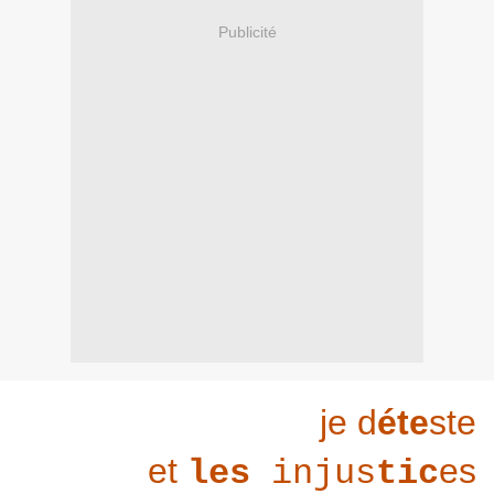
Publicité
je
d
éte
s
te
et
es
les
injus
tic