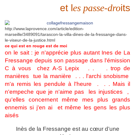
et l
es passe-dro
its
http://www.laprovence.com/article/edition-
marseille/3489091/tarascon-la-villa-dines-de-la-fressange-dans-
le-viseur-de-la-justice.html
ce qui est en rouge est de moi
on le sait : je n'apprécie plus autant Ines de La
Fressange depuis son passage dans l'émission
C à vous chez A-S Lepix . . . trop de
manières tue la manière . . . l'archi snobisme
m'a remis les pendule à l'heure . . . Mais il
n'empeche que je n'aime pas les injustices ,
qu'elles concernent même mes plus grands
ennemis
si j'en ai et même
les gens les plus
aisés
Inès de la Fressange est au cœur d’une