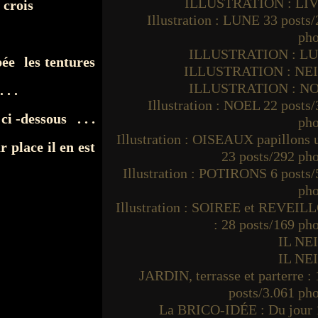
ILLUSTRATION : LI
 crois
Illustration : LUNE 33 posts
pho
ILLUSTRATION : L
pée les tentures
ILLUSTRATION : NE
ILLUSTRATION : N
 . .
Illustration : NOEL 22 posts
i -dessous . . .
pho
Illustration : OISEAUX papillons
r place il en est
23 posts/292 ph
Illustration : POTIRONS 6 posts
pho
Illustration : SOIREE et REVEIL
: 28 posts/169 ph
IL NE
IL NE
JARDIN, terrasse et parterre :
posts/3.061 ph
La BRICO-IDÉE : Du jour 