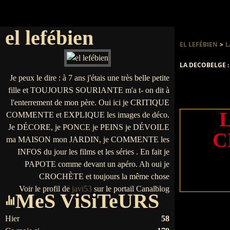
el lefébien
EL LEFÉBIEN
>
L
LA DECOBELGE :
Je peux le dire : à 7 ans j'étais une très belle petite
fille et TOUJOURS SOURIANTE m'a t- on dit à
l'enterrement de mon père. Oui ici je CRITIQUE
COMMENTE et EXPLIQUE les images de déco.
Je DÉCORE, je PONCE je PEINS je DÉVOILE
C
ma MAISON mon JARDIN, je COMMENTE les
INFOS du jour les films et les séries . En fait je
PAPOTE comme devant un apéro. Ah oui je
CROCHÈTE et toujours la même chose
Voir le profil de
javi53
sur le portail Canalblog
MeS ViSiTeURS
Hier
58