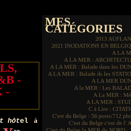
MES
CATÉGORIES
2013 AUFLA
2021 INODATIONS EN BELGI
A LA 
A LA MER : ARCHITECT
LS,
A LA MER : Balade dans les DU
A LA MER : Balade ds les STATI
B -
A LA MER DU
A la MER : Les BALA
 -
A La MER : Mé
A LA MER : STU
C à Lire : CITAT
C'est du Belge : 56 posts/712 ph
à
t hôt
el
C'est du Belge c'est de l'
C'est du Belge la MER du NORD : 