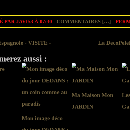
 PAR JAVI53 À 07:30 -
COMMENTAIRES [
…
]
- PERM
spagnole - VISITE -
La DecoPeleM
merez aussi :
Ma Maison Mon
Les
JARDIN
Ga
Mon image déco
du jour DEDANS :