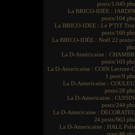
posts/1.045 ph
La BRICO-IDÉE : JARDIN
posts/104 ph
La BRICO-IDEE : Le P'TIT Truc
posts/160 ph
La BRICO-IDÉE : Noël 22 posts/
pho
La D-Américaine : CHAMBR
posts/103 ph
La D-Americaine : COIN Lecture-O
1 post/9 ph
La D-Americaine : COULEU
posts/28 ph
La D-Americaine : CUISIN
posts/244 ph
La D-Americaine : DECORATE
24 posts/963 ph
La D-Americaine : HALL Palie
post/48 ph