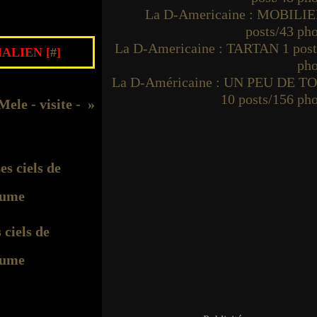
La D-Americaine : MOBILIE
posts/43 ph
La D-Americaine : TARTAN 1 post
ALIEN [
#
]
pho
La D-Américaine : UN PEU DE T
10 posts/156 ph
ele - visite -
 ciels de
ume