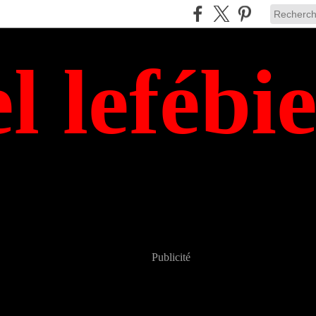
el lefébi
Publicité