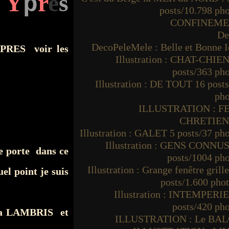
Y
r
e
s
p
posts/10.798 ph
CONFINEM
De
DecoPeleMele : Belle et Bonne I
 YPRES voir les
Illustration : CHAT-CHIEN
posts/363 ph
Illustration : DE TOUT 16 post
pho
ILLUSTRATION : F
CHRETIE
Illustration : GALET 5 posts/37 ph
Illustration : GENS CONNUS
ne porte dans ce
posts/1004 ph
Illustration : Grange fenêtre grille
el point je suis
posts/1.600 pho
Illustration : INTEMPERIE
posts/420 ph
y a LAMBRIS et
ILLUSTRATION : Le BA