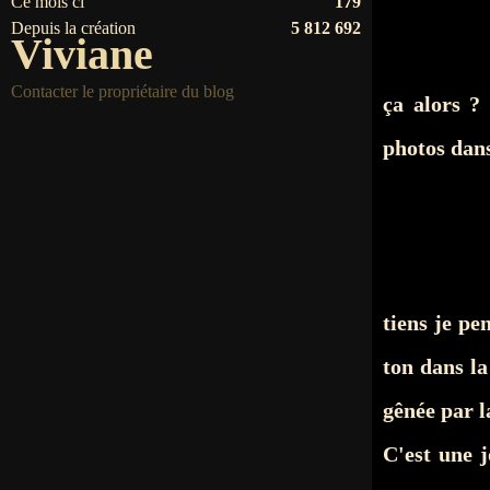
Ce mois ci
179
Depuis la création
5 812 692
Viviane
Contacter le propriétaire du blog
ça alors ?
photos dans
tiens je pe
ton dans la
gênée par l
C'est une