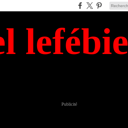
el lefébi
Publicité