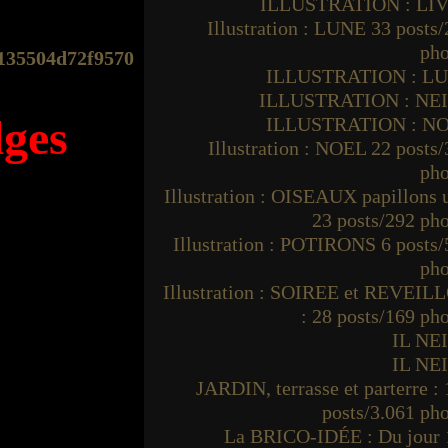
ILLUSTRATION : LI
Illustration : LUNE 33 posts
pho
ILLUSTRATION : L
ILLUSTRATION : NE
lges
ILLUSTRATION : N
Illustration : NOEL 22 posts
pho
Illustration : OISEAUX papillons
23 posts/292 ph
Illustration : POTIRONS 6 posts
pho
Illustration : SOIREE et REVEIL
: 28 posts/169 ph
IL NE
IL NE
JARDIN, terrasse et parterre :
posts/3.061 ph
La BRICO-IDÉE : Du jour 