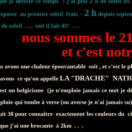
ue je déteste ce temps : j'ai pris 2 h de soleil en
2
h
exposer au premier soleil frais -
depuis septe
de soleil . . . soit il fait 45° . . .
nous sommes le 21 
et c'est notr
us avons une chaleur épouvantable soit , et c'est le 
LA "DRACHE" NAT
 avons ce qu'on appelle
est un belgicisme
(je n'emploie jamais ce mot je dé
 pluie qui tombe à verse (ou averse je n'ai jamais su) 
t 30 pour connaitre exactement les couleurs du cie
ue j'ai une brocante à 2km . . .