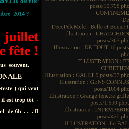
dernier
posts/10.798 ph
CONFINEM
mbre 2014 ?
De
DecoPeleMele : Belle et Bonne I
juillet
Illustration : CHAT-CHIEN
posts/363 ph
e fête !
Illustration : DE TOUT 16 post
pho
ILLUSTRATION : F
plus souvent,
CHRETIE
Illustration : GALET 5 posts/37 ph
IONALE
Illustration : GENS CONNUS
teste )
qui veut
posts/1004 ph
Illustration : Grange fenêtre grille
il est trop tôt -
posts/1.600 pho
Illustration : INTEMPERIE
l de 6h . . . Il
posts/420 ph
ILLUSTRATION : Le BA