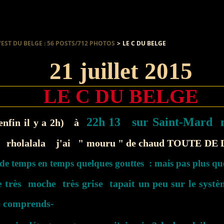
'EST DU BELGE : 56 POSTS/712 PHOTOS
>
LE C DU BELGE
21 juillet 2015
LE C DU BELGE
22h 13 sur Saint-Mard n
(enfin il y a 2h) à
 . rholalala j'ai " mouru " de chaud TOUTE DE L
é de temps en temps quelques gouttes : mais pas plus qu
 très moche très grise tapait un peu sur le systè
e comprends-