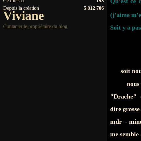
Qu'est ce q
Ce mois ci
193
Depuis la création
5 812 706
Viviane
(j'aime m'
Contacter le propriétaire du blog
Soit y a pas 
soit no
nous
"Drache" 
dire grosse
mdr - minui
me semble q