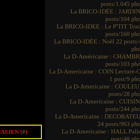
posts/1.045 ph
La BRICO-IDÉE : JARDIN
posts/104 ph
La BRICO-IDEE : Le P'TIT Truc
posts/160 ph
La BRICO-IDÉE : Noël 22 posts/
pho
La D-Américaine : CHAMBR
posts/103 ph
La D-Americaine : COIN Lecture-O
1 post/9 ph
La D-Americaine : COULEU
posts/28 ph
La D-Americaine : CUISIN
posts/244 ph
La D-Americaine : DECORATE
24 posts/963 ph
La D-Americaine : HALL Palie
ALIEN [
#
]
post/48 ph