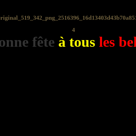
onne fête
à tous
les be