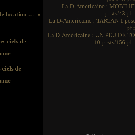
La D-Americaine : MOBILIE
posts/43 ph
La DecoGrec - visite de location de vacances
La D-Americaine : TARTAN 1 post
pho
La D-Américaine : UN PEU DE T
10 posts/156 ph
 ciels de
ume