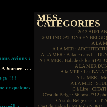
MES
CATÉGORIES
2013 AUFLA
2021 INODATIONS EN BELGI
A LA 
A LA MER : ARCHITECT
A LA MER : Balade dans les DU
ous avions :
A LA MER : Balade ds les STATI
A LA MER DU
A Journée . . .
A la MER : Les BALA
A La MER : Mé
e ça ! ! !
A LA MER : STU
me de quelques-
C à Lire : CITAT
C'est du Belge : 56 posts/712 ph
C'est du Belge c'est de l'
avril
C'est du Belge la MER du NORD : 