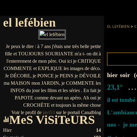
el lefébien
EL LEFÉBIEN
>
C
Je peux le dire : à 7 ans j'étais une très belle petite
fille et TOUJOURS SOURIANTE m'a t- on dit à
l'enterrement de mon père. Oui ici je CRITIQUE
COMMENTE et EXPLIQUE les images de déco.
hier soir 
Je DÉCORE, je PONCE je PEINS je DÉVOILE
ma MAISON mon JARDIN, je COMMENTE les
23,1°
. .
INFOS du jour les films et les séries . En fait je
PAPOTE comme devant un apéro. Ah oui je
il est tomb
CROCHÈTE et toujours la même chose
L'ambiance
Voir le profil de
javi53
sur le portail Canalblog
MeS ViSiTeURS
uns - je m
Hier
14