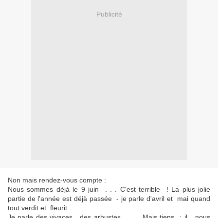
Publicité
Non mais rendez-vous compte :
Nous sommes déjà le 9 juin . . . C'est terrible ! La plus jolie
partie de l'année est déjà passée - je parle d'avril et mai quand
tout verdit et fleurit .
Je parle des vivaces , des arbustes . . . Mais tiens : il nous