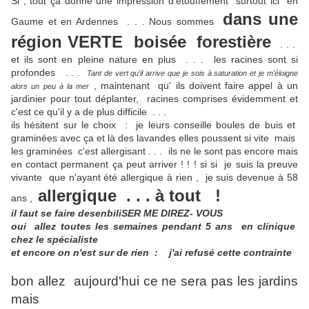
Si , tout ça donne une impression d'étouffement surtout ici en
dans une
Gaume et en Ardennes . . . Nous sommes
région VERTE boisée forestière
. . .
et ils sont en pleine nature en plus . . . les racines sont si
profondes . . .
Tant de vert qu'il arrive que je sois à saturation et je m'éloigne
, maintenant qu' ils doivent faire appel à un
alors un peu à la mer
jardinier pour tout déplanter, racines comprises évidemment et
c'est ce qu'il y a de plus difficile . . .
ils hésitent sur le choix : je leurs conseille boules de buis et
graminées avec ça et là des lavandes elles poussent si vite mais
les graminées c'est allergisant . . . ils ne le sont pas encore mais
en contact permanent ça peut arriver ! ! ! si si je suis la preuve
vivante que n'ayant été allergique à rien , je suis devenue à 58
allergique . . . à tout !
ans ,
il faut se faire desenbiliSER ME DIREZ- VOUS
oui allez toutes les semaines pendant 5 ans en clinique
chez le spécialiste
et encore on n'est sur de rien : j'ai refusé cette contrainte
bon allez aujourd'hui ce ne sera pas les jardins
mais