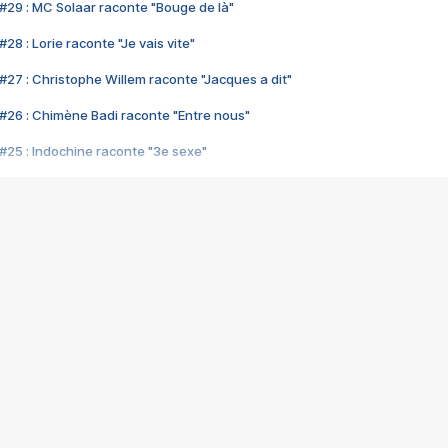
#29 : MC Solaar raconte "Bouge de là"
28 : Lorie raconte "Je vais vite"
#27 : Christophe Willem raconte "Jacques a dit"
#26 : Chimène Badi raconte "Entre nous"
#25 : Indochine raconte "3e sexe"
#24 : Zaho raconte "C'est chelou"
#23 : Patrick Bruel raconte "Au café des délices"
#22 : Kyo raconte "Le chemin"
#21 : Nolwenn Leroy raconte "Cassé"
#20 : Patrick Hernandez raconte "Born to be alive"
#19 : Lorie raconte "Près de moi"
#18 : Michael Jones raconte "A nos actes manqués" (avec Jean-Jacque
#17 : Khaled raconte "Aïcha"