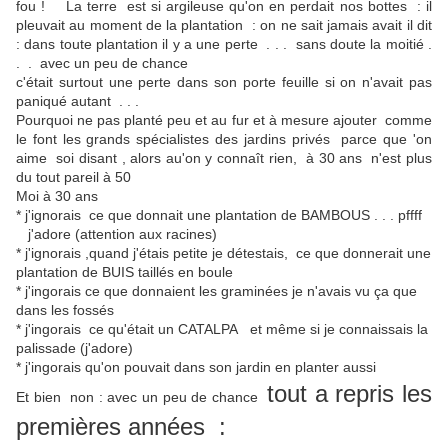
fou ! La terre est si argileuse qu'on en perdait nos bottes : il
pleuvait au moment de la plantation : on ne sait jamais avait il dit
: dans toute plantation il y a une perte . . . sans doute la moitié .
. . avec un peu de chance
c'était surtout une perte dans son porte feuille si on n'avait pas
paniqué autant . . .
Pourquoi ne pas planté peu et au fur et à mesure ajouter comme
le font les grands spécialistes des jardins privés parce que 'on
aime soi disant , alors au'on y connaît rien, à 30 ans n'est plus
du tout pareil à 50
Moi à 30 ans
* j'ignorais ce que donnait une plantation de BAMBOUS . . . pffff
j'adore (attention aux racines)
* j'ignorais ,quand j'étais petite je détestais, ce que donnerait une
plantation de BUIS taillés en boule
* j'ingorais ce que donnaient les graminées je n'avais vu ça que
dans les fossés
* j'ingorais ce qu'était un CATALPA et même si je connaissais la
palissade (j'adore)
* j'ingorais qu'on pouvait dans son jardin en planter aussi
tout a repris les
Et bien non : avec un peu de chance
premières années :