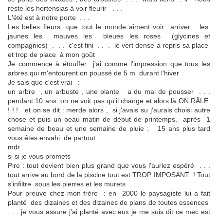
reste les hortensias à voir fleurir . . .
L'été est à notre porte . . .
Les belles fleurs que tout le monde aiment voir arriver les
jaunes les mauves les bleues les roses (glycines et
compagnies) . . . c'est fini . . . le vert dense a repris sa place
et trop de place à mon goût
Je commence à étouffer j'ai comme l'impression que tous les
arbres qui m'entourent on poussé de 5 m durant l'hiver
Je sais que c'est vrai :
un arbre , un arbuste , une plante a du mal de pousser . . .
pendant 10 ans on ne voit pas qu'il change et alors là ON RÂLE
! ! ! et on se dit : merde alors , si j'avais su j'aurais choisi autre
chose et puis un beau matin de début de printemps, après 1
semaine de beau et une semaine de pluie : 15 ans plus tard
vous êtes envahi de partout
mdr
si si je vous promets
Pire : tout devient bien plus grand que vous l'auriez espéré . . .
tout arrive au bord de la piscine tout est TROP IMPOSANT ! Tout
s'infiltre sous les pierres et les murets . . .
Pour preuve chez mon frère : en 2000 le paysagiste lui a fait
planté des dizaines et des dizaines de plans de toutes essences
. . . je vous assure j'ai planté avec eux je me suis dit ce mec est