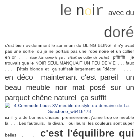
l
e
n
o
i
r
avec du
d
o
r
é
c'est bien évidemment le summum du BLING BLING il n'y avait
pas une sortie où je ne portais pas une robe noire et un collier
en or . . .
pffffffff je
(une fois compris ça : c'était un collier de perles)
trouvais que le NOIR SEUL MANQUAIT UN PEU DE VIE . . . faux
. . . j'étais blonde et ça suffisait largement au "décor" . . .
en déco maintenant c'est pareil un
beau meuble noir mat posé sur un
parquet chêne naturel ça suffit
ici il y a de bonnes choses premièrement j'aime trop ce meuble
là . . . Les fauteuils, le divan, oui leurs les couleurs sont super
c'est l'équilibre qui
belles . . .