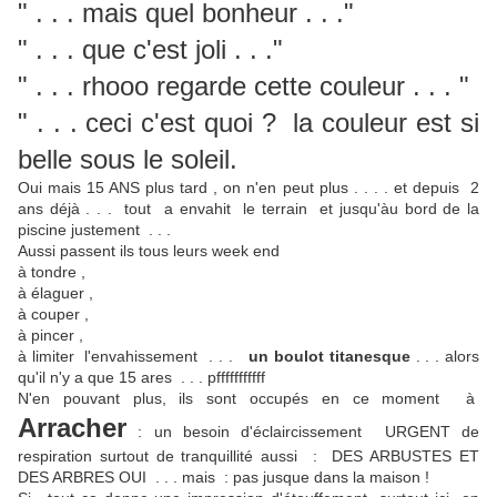
" . . . mais quel bonheur . . ."
" . . . que c'est joli . . ."
" . . . rhooo regarde cette couleur . . . "
" . . . ceci c'est quoi ? la couleur est si
belle sous le soleil.
Oui mais 15 ANS plus tard , on n'en peut plus . . . . et depuis 2
ans déjà . . . tout a envahit le terrain et jusqu'àu bord de la
piscine justement . . .
Aussi passent ils tous leurs week end
à tondre ,
à élaguer ,
à couper ,
à pincer ,
à limiter l'envahissement . . .
un boulot titanesque
. . . alors
qu'il n'y a que 15 ares . . . pfffffffffff
N'en pouvant plus, ils sont occupés en ce moment à
Arracher
: un besoin d'éclaircissement URGENT de
respiration surtout de tranquillité aussi : DES ARBUSTES ET
DES ARBRES OUI . . . mais : pas jusque dans la maison !