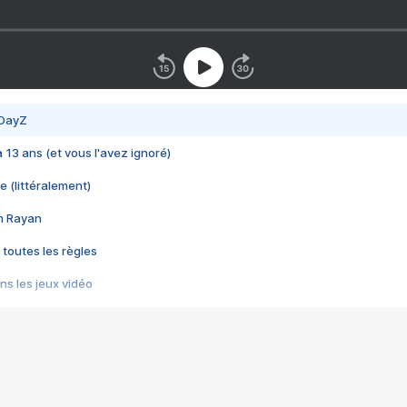
 DayZ
 a 13 ans (et vous l'avez ignoré)
e (littéralement)
im Rayan
 toutes les règles
s les jeux vidéo
us choquant de Rockstar ? - Le scandale BULLY
e plus moche de Steam
du RÊVE tourne au CAUCHEMAR