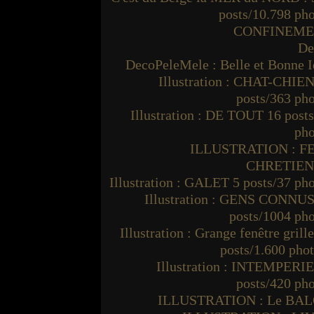
posts/10.798 ph
CONFINEM
De
DecoPeleMele : Belle et Bonne I
Illustration : CHAT-CHIEN
posts/363 ph
Illustration : DE TOUT 16 post
pho
ILLUSTRATION : F
CHRETIE
Illustration : GALET 5 posts/37 ph
Illustration : GENS CONNUS
posts/1004 ph
Illustration : Grange fenêtre grille
posts/1.600 pho
Illustration : INTEMPERIE
posts/420 ph
ILLUSTRATION : Le BA