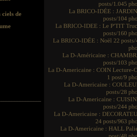
posts/1.045 ph
La BRICO-IDÉE : JARDIN
 ciels de
posts/104 ph
La BRICO-IDEE : Le P'TIT Truc
ume
posts/160 ph
La BRICO-IDÉE : Noël 22 posts/
pho
La D-Américaine : CHAMBR
posts/103 ph
La D-Americaine : COIN Lecture-O
1 post/9 ph
La D-Americaine : COULEU
posts/28 ph
La D-Americaine : CUISIN
posts/244 ph
La D-Americaine : DECORATE
24 posts/963 ph
La D-Americaine : HALL Palie
post/48 ph