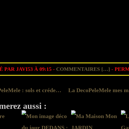
 PAR JAVI53 À 09:15 -
COMMENTAIRES [
…
]
- PERM
La DecoPeleMele : sols et crédence
merez aussi :