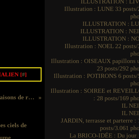
ILLUSTRATION : LI
Illustration : LUNE 33 posts
pho
ILLUSTRATION : L
ILLUSTRATION : NE
ILLUSTRATION : N
Illustration : NOEL 22 posts
pho
Illustration : OISEAUX papillons
23 posts/292 ph
ALIEN [
#
]
Illustration : POTIRONS 6 posts
pho
Illustration : SOIREE et REVEIL
La DecoPeleMele mes maisons de reve
: 28 posts/169 ph
IL NE
IL NE
JARDIN, terrasse et parterre :
posts/3.061 ph
La BRICO-IDÉE : Du jour 