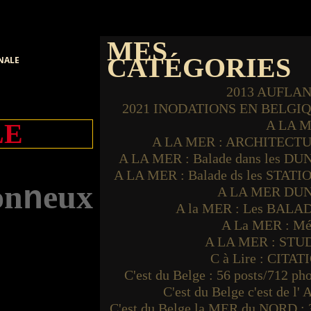
MES
CATÉGORIES
NALE
2013 AUFLA
2021 INODATIONS EN BELGI
A LA 
LE
A LA MER : ARCHITECT
A LA MER : Balade dans les DU
A LA MER : Balade ds les STATI
o
n
e
u
x
n
A LA MER DU
A la MER : Les BALA
A La MER : Mé
A LA MER : STU
C à Lire : CITAT
C'est du Belge : 56 posts/712 ph
C'est du Belge c'est de l'
C'est du Belge la MER du NORD : 