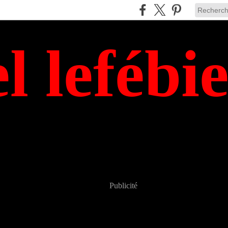
el lefébi
Publicité