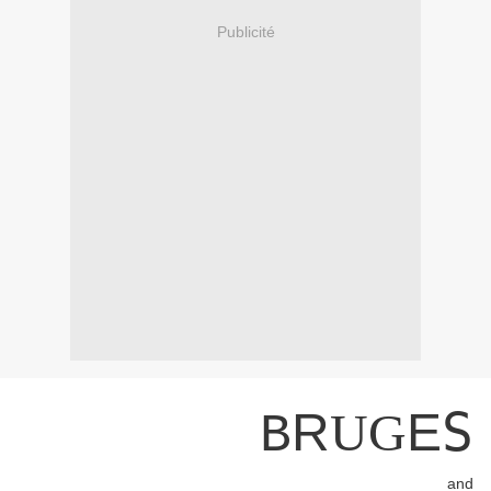
Publicité
S
R
U
G
E
B
and