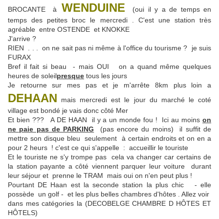
WENDUINE
BROCANTE à
(oui il y a de temps en
temps des petites broc le mercredi . C'est une station très
agréable entre OSTENDE et KNOKKE
J'arrive ?
RIEN . . . on ne sait pas ni même à l'office du tourisme ? je suis
FURAX
Bref il fait si beau - mais OUI on a quand même quelques
heures de soleil
presque
tous les jours
Je retourne sur mes pas et je m'arrête 8km plus loin a
DEHAAN
mais mercredi est le jour du marché le coté
village est bondé je vais donc côté Mer
Et b
ien ??? A
DE
HAAN
il y a un monde fou ! Ici au moins
on
ne paie pas de PARKING
(pas encore du moins) il suffit de
mettre son disque bleu seulement à certain endroits et on en a
pour 2 heurs ! c'est ce qui s'appelle : accueillir le
touriste
Et le touriste ne s'y trompe pas cela va changer car certains de
la station payante a côté viennent parquer leur voiture durant
leur séjour et prenne le TRAM mais oui on n'en peut plus !
Pourtant
DE Haan
est la seconde station la plus chic - elle
possède un golf - et les plus belles chambres d'hôtes . Allez voir
dans mes catégories la (DECOBELGE CHAMBRE D HÔTES ET
HÔTELS)