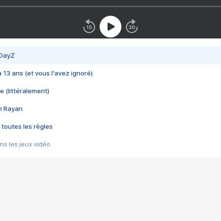
 DayZ
 a 13 ans (et vous l'avez ignoré)
e (littéralement)
im Rayan
 toutes les règles
s les jeux vidéo
us choquant de Rockstar ? - Le scandale BULLY
e plus moche de Steam
du RÊVE tourne au CAUCHEMAR
pendant 8 heures