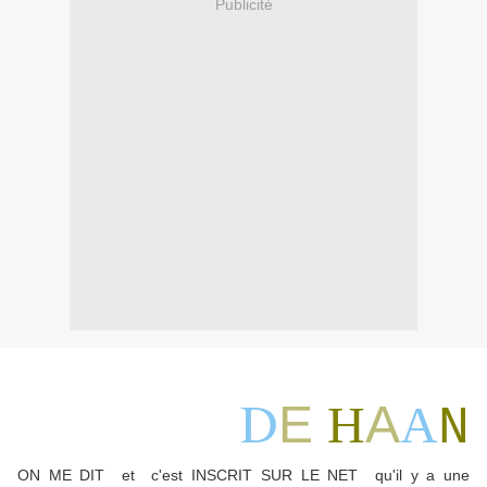
Publicité
D
E
H
A
A
N
ON ME DIT et c'est INSCRIT SUR LE NET qu'il y a une