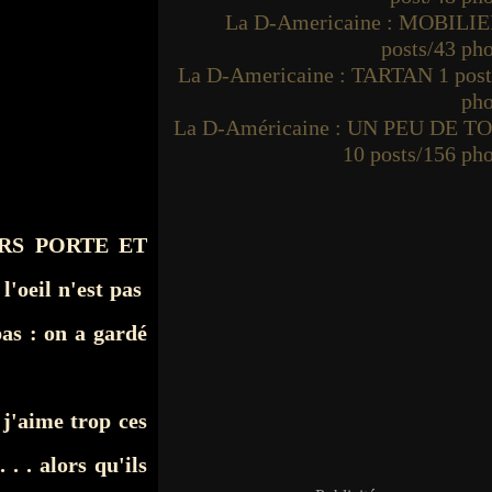
La D-Americaine : MOBILIE
posts/43 ph
La D-Americaine : TARTAN 1 post
pho
La D-Américaine : UN PEU DE T
10 posts/156 ph
MURS PORTE ET
'oeil n'est pas
pas : on a gardé
 j'aime trop ces
 . . alors qu'ils