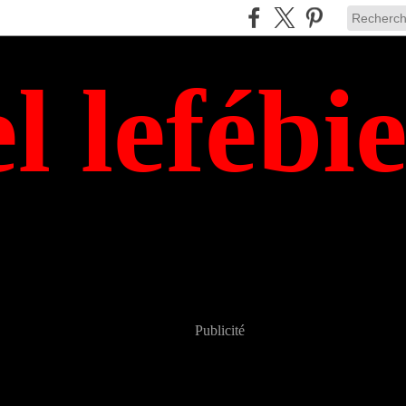
el lefébi
Publicité