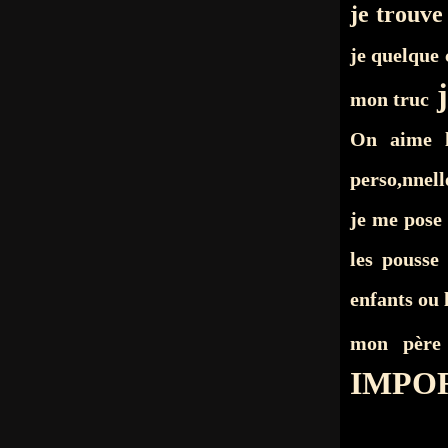
je trouve 
je quelque 
j
mon truc
On aime 
perso,nnell
je me pose 
les pousse
enfants ou 
mon pèr
IMPOR