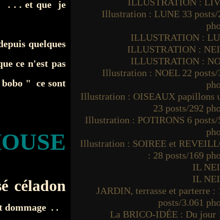
ILLUSTRATION : LI
 . . . et que je
Illustration : LUNE 33 posts
pho
ILLUSTRATION : L
depuis quelques
ILLUSTRATION : NE
ILLUSTRATION : N
ue ce n'est pas
Illustration : NOEL 22 posts
 bobo " ce sont
pho
Illustration : OISEAUX papillons
23 posts/292 ph
Illustration : POTIRONS 6 posts
pho
HOUSE
Illustration : SOIREE et REVEIL
: 28 posts/169 ph
IL NE
IL NE
sé céladon
JARDIN, terrasse et parterre :
posts/3.061 ph
est dommage . .
La BRICO-IDÉE : Du jour 