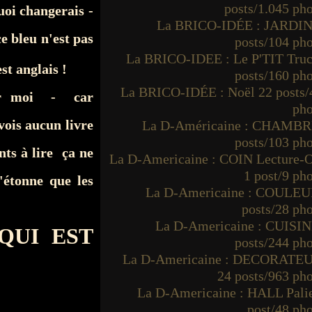
posts/1.045 ph
oi changerais -
La BRICO-IDÉE : JARDIN
e bleu n'est pas
posts/104 ph
La BRICO-IDEE : Le P'TIT Truc
st anglais !
posts/160 ph
La BRICO-IDÉE : Noël 22 posts/
our moi - car
pho
vois aucun livre
La D-Américaine : CHAMBR
posts/103 ph
nts à lire ça ne
La D-Americaine : COIN Lecture-O
1 post/9 ph
'étonne que les
La D-Americaine : COULEU
posts/28 ph
La D-Americaine : CUISIN
QUI EST
posts/244 ph
La D-Americaine : DECORATE
24 posts/963 ph
La D-Americaine : HALL Palie
post/48 ph