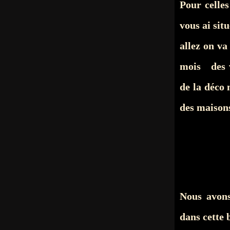
Pour celles
vous ai situ
allez on v
mois des v
de la déco
des maisons
Nous avon
dans cette 