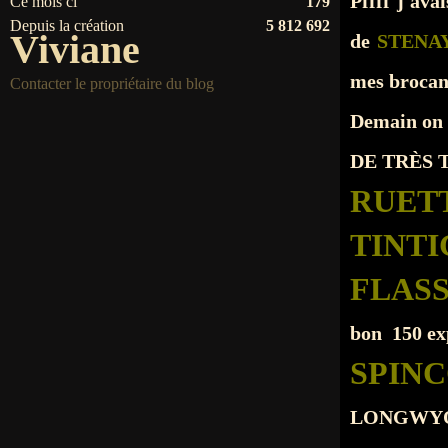
Pffff j'ava
Ce mois ci
179
Depuis la création
5 812 692
Viviane
de
STENA
mes brocan
Contacter le propriétaire du blog
Demain on n
DE TRÈS 
RUET
TINT
FLAS
bon 150 ex
SPIN
LONGWYON 