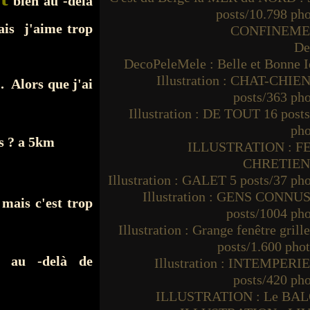
bien au -dela
posts/10.798 ph
ais j'aime trop
CONFINEM
De
DecoPeleMele : Belle et Bonne I
Illustration : CHAT-CHIEN
. Alors que j'ai
posts/363 ph
Illustration : DE TOUT 16 post
pho
ts ? a 5km
ILLUSTRATION : F
CHRETIE
Illustration : GALET 5 posts/37 ph
Illustration : GENS CONNUS
mais c'est trop
posts/1004 ph
Illustration : Grange fenêtre grille
posts/1.600 pho
 au -delà de
Illustration : INTEMPERIE
posts/420 ph
ILLUSTRATION : Le BA