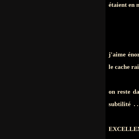
étaient en 
j'aime éno
le cache ra
on reste d
subtilité . 
EXCELLENT 