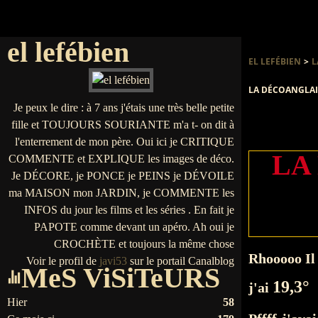
el lefébien
EL LEFÉBIEN
>
L
LA DÉCOANGLAISE 
Je peux le dire : à 7 ans j'étais une très belle petite
fille et TOUJOURS SOURIANTE m'a t- on dit à
l'enterrement de mon père. Oui ici je CRITIQUE
LA
COMMENTE et EXPLIQUE les images de déco.
Je DÉCORE, je PONCE je PEINS je DÉVOILE
ma MAISON mon JARDIN, je COMMENTE les
INFOS du jour les films et les séries . En fait je
PAPOTE comme devant un apéro. Ah oui je
CROCHÈTE et toujours la même chose
Rhooooo Il f
Voir le profil de
javi53
sur le portail Canalblog
MeS ViSiTeURS
19,3°
j'ai
Hier
58