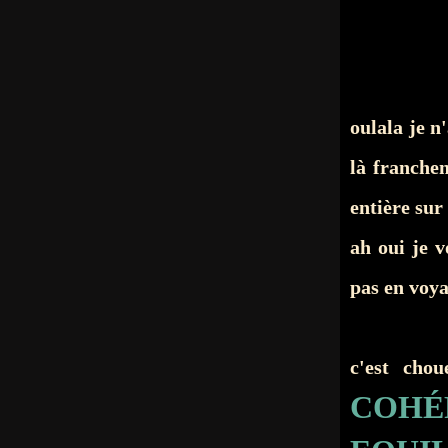
oulala je n
là franchem
entière su
ah oui je v
pas en voya
c'est cho
COH