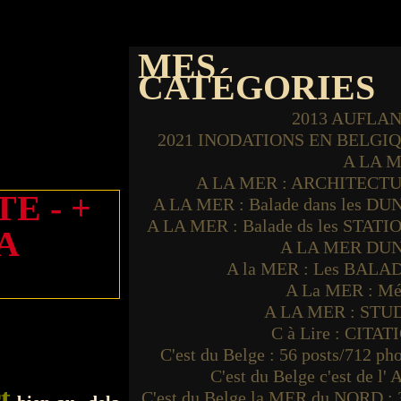
MES
CATÉGORIES
2013 AUFLA
2021 INODATIONS EN BELGI
A LA 
A LA MER : ARCHITECT
E - +
A LA MER : Balade dans les DU
A LA MER : Balade ds les STATI
A
A LA MER DU
A la MER : Les BALA
A La MER : Mé
A LA MER : STU
C à Lire : CITAT
C'est du Belge : 56 posts/712 ph
C'est du Belge c'est de l'
t
C'est du Belge la MER du NORD : 