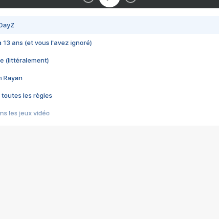
 DayZ
 a 13 ans (et vous l'avez ignoré)
e (littéralement)
im Rayan
 toutes les règles
s les jeux vidéo
us choquant de Rockstar ? - Le scandale BULLY
e plus moche de Steam
du RÊVE tourne au CAUCHEMAR
pendant 8 heures
it… à tort
umiliés par un jeu vidéo