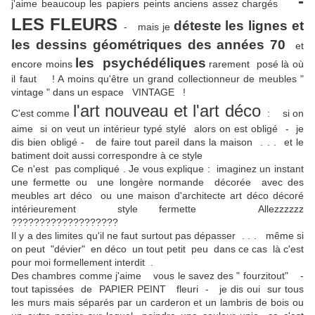
-
j'aime beaucoup les papiers peints anciens assez chargés
LES FLEURS
déteste les lignes et
- mais je
les dessins géométriques des années 70
et
les psychédéliques
encore moins
rarement posé là où
il faut ! A moins qu'être un grand collectionneur de meubles "
vintage " dans un espace VINTAGE !
l'art nouveau et l'art déco
C'est comme
: si on
aime si on veut un intérieur typé stylé alors on est obligé - je
dis bien obligé - de faire tout pareil dans la maison . . . et le
batiment doit aussi correspondre à ce style
Ce n'est pas compliqué . Je vous explique : imaginez un instant
une fermette ou une longère normande décorée avec des
meubles art déco ou une maison d'architecte art déco décoré
intérieurement style fermette Allezzzzzz
???????????????????
Il y a des limites qu'il ne faut surtout pas dépasser . . . même si
on peut "dévier" en déco un tout petit peu dans ce cas là c'est
pour moi formellement interdit .
Des chambres comme j'aime vous le savez des " fourzitout" -
tout tapissées de PAPIER PEINT fleuri - je dis oui sur tous
les murs mais séparés par un carderon et un lambris de bois ou