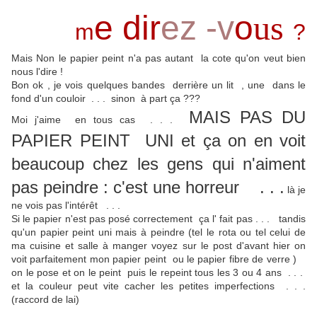
e
dir
ez -v
o
us
m
?
Mais Non le papier peint n'a pas autant la cote qu'on veut bien
nous l'dire !
Bon ok , je vois quelques bandes derrière un lit , une dans le
fond d'un couloir . . . sinon à part ça ???
MAIS PAS DU
Moi j'aime en tous cas . . .
PAPIER PEINT UNI et ça on en voit
beaucoup chez les gens qui n'aiment
pas peindre : c'est une horreur . . .
là je
ne vois pas l'intérêt . . .
Si le papier n'est pas posé correctement ça l' fait pas . . . tandis
qu'un papier peint uni mais à peindre (tel le rota ou tel celui de
ma cuisine et salle à manger voyez sur le post d'avant hier on
voit parfaitement mon papier peint ou le papier fibre de verre )
on le pose et on le peint puis le repeint tous les 3 ou 4 ans . . .
et la couleur peut vite cacher les petites imperfections . . .
(raccord de lai)