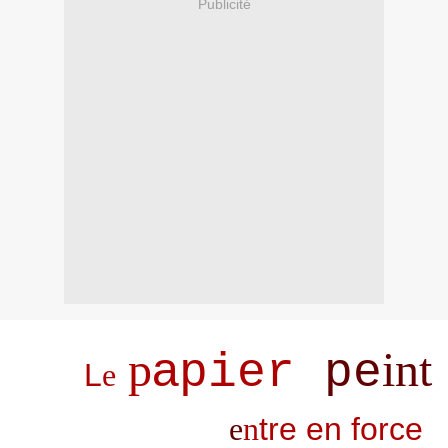
Publicité
p
a
int
pier
pe
L
e
e
n
tre en force