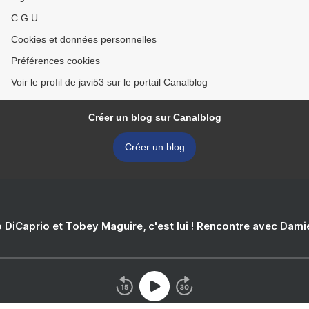
C.G.U.
Cookies et données personnelles
Préférences cookies
Voir le profil de javi53 sur le portail Canalblog
Créer un blog sur Canalblog
Créer un blog
 DiCaprio et Tobey Maguire, c'est lui ! Rencontre avec Dam