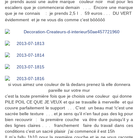
je prends aussi une autre marque couleur noir mat pour les
escaliers que je commencerai demain . . .. Encore une marque
que je ne connais : je prends 2,5 l . 59 euros . . . DU VERT
évidemment et je ne vous dis comme c'est bôôôôô
si vous aimez une couleur de là dedans prenez là elle donnera
pareille sur votre mur
c'est la toute première fois que je choisis une couleur qui donne
PILE POIL CE QUE JE VEUX et qui se travaille à merveille et qui
couvre parfaitement le support . . . C'est un beau mat !c'est une
sacrée belle texture . . . et je sens qu'il n'en faut pas des kg pour
bien recouvrir : la première couche va être dure puisqu'il y a
des lignes claires . . . franchement faire du travail dans ces
conditions c'est un sacré plaisir j'ai commencé il est 15h
Il m'a fallu 1h10 pour la première couche et je ne vous raconte