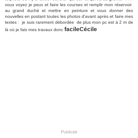
vous voyez je peux et faire les courses et remplir mon réservoir
au grand duché et mettre en peinture et vous donner des
nouvelles en postant toutes les photos d'avant après et faire mes
textes : je suis rarement débordée de plus mon pc est à 2 m de
facileCécile
là où je fais mes travaux donc
Publicité