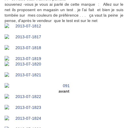
souvenez -vous je vous ai parlé de cette marque : Allez sur le
net ils proposent en magasin un test . je l'ai fait et bien je suis
tombée sur mes couleurs de préférence . . . ça vaut la peine je
pense, d'après le vendeur que le test est sur le net
avant