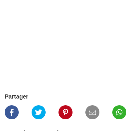
Partager