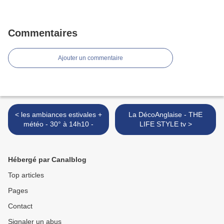
Commentaires
Ajouter un commentaire
< les ambiances estivales +
La DécoAnglaise - THE
météo - 30° à 14h10 -
LIFE STYLE tv >
Hébergé par Canalblog
Top articles
Pages
Contact
Signaler un abus