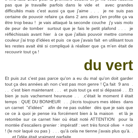
pas que je travaille parfois dans le vide et avec grandes
difficultés mais c'est aussi ça que j'aime . . . je ne suis pas
certaine de pouvoir refaire ça dans 2 ans alors j'en profite ça va
être trop beau ! je vais attaqué la seconde couche j'y vais molo
de peur de tomber surtout que je fais le petit plafond . . . je
réfléchissais avant hier à ce que j'allais pouvoir mettre comme
couleur j'ai trop d'idées et puis ce que j'avais fait en utilisant tous
les restes avait été si compliqué à réaliser que ça m'en était de
recouvrir tout ça !
du vert
Et puis zut c'est pas parce qu'on a eu du mal qu'on doit garder
tout ça des années ah non c'est pas mon genre ! Ça fait 9 ans .
. . c'est bien maintenant . . . et puis tout ça est si dépassé . . .Et
bien je suis vachement heureuse . . .c'était le moment il était
temps : QUE DU BONHEUR . . .j'écris toujours mes idées dans
un carnet "d'idées" afin de ne pas oublier dès que je sais que
ce ce à quoi je pense ira forcément bien à la maison et là je
retombe sur ce carnet hier où était noté ATTENTION pour la
montée d'escaliers grenier : impératif : vert très foncé olive + noir
! (le noir laqué ou pas ) . . . qu'à cela ne tienne j'avais plus qu'à. .
. . et l'idée était vraiment parfaite