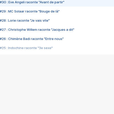
#30 : Eve Angeli raconte "Avant de partir"
#29 : MC Solaar raconte "Bouge de là"
28 : Lorie raconte "Je vais vite"
#27 : Christophe Willem raconte "Jacques a dit"
#26 : Chimène Badi raconte "Entre nous"
#25 : Indochine raconte "3e sexe"
#24 : Zaho raconte "C'est chelou"
#23 : Patrick Bruel raconte "Au café des délices"
#22 : Kyo raconte "Le chemin"
#21 : Nolwenn Leroy raconte "Cassé"
#20 : Patrick Hernandez raconte "Born to be alive"
#19 : Lorie raconte "Près de moi"
#18 : Michael Jones raconte "A nos actes manqués" (avec Jean-Jacque