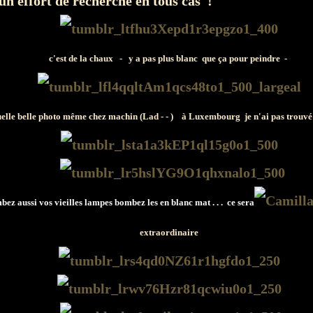
un effort de recherche en tous cas !
c'est de la chaux - y a pas plus blanc que ça pour peindre -
elle belle photo même chez machin (Lad - - ) à Luxembourg je n'ai pas trouvé
ez aussi vos vieilles lampes bombez les en blanc mat . . . ce sera
extraordinaire