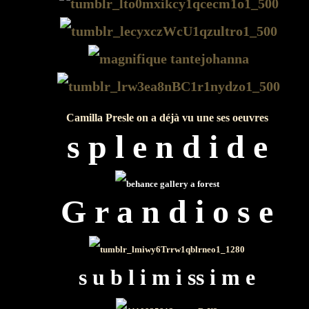
Camilla Presle on a déjà vu une ses oeuvres
s p l e n d i d e
G r a n d i o s e
s u b l i m i ss i m e