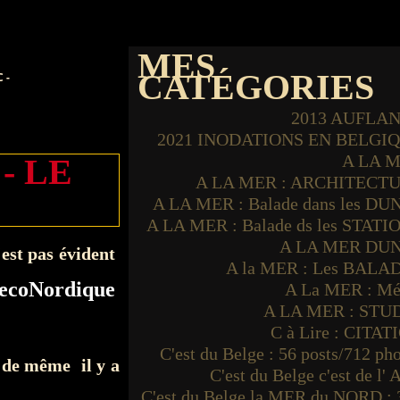
MES
CATÉGORIES
 -
2013 AUFLA
2021 INODATIONS EN BELGI
A LA 
- LE
A LA MER : ARCHITECT
A LA MER : Balade dans les DU
A LA MER : Balade ds les STATI
A LA MER DU
'est pas évident
A la MER : Les BALA
ecoNordique
A La MER : Mé
A LA MER : STU
.
C à Lire : CITAT
C'est du Belge : 56 posts/712 ph
t de même il y a
C'est du Belge c'est de l'
C'est du Belge la MER du NORD : 