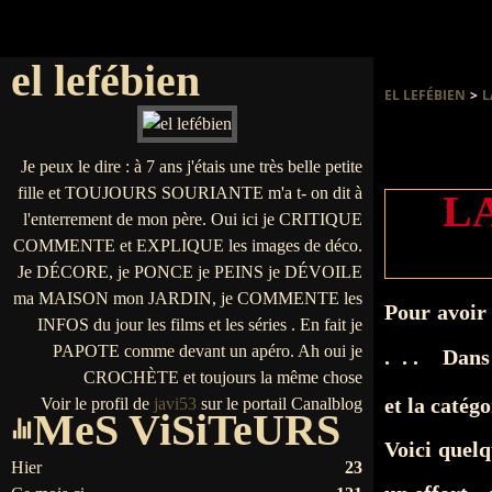
el lefébien
EL LEFÉBIEN
>
L
Je peux le dire : à 7 ans j'étais une très belle petite
fille et TOUJOURS SOURIANTE m'a t- on dit à
L
l'enterrement de mon père. Oui ici je CRITIQUE
COMMENTE et EXPLIQUE les images de déco.
Je DÉCORE, je PONCE je PEINS je DÉVOILE
ma MAISON mon JARDIN, je COMMENTE les
Pour avoir 
INFOS du jour les films et les séries . En fait je
PAPOTE comme devant un apéro. Ah oui je
. . . Dans 
CROCHÈTE et toujours la même chose
et la catég
Voir le profil de
javi53
sur le portail Canalblog
MeS ViSiTeURS
Voici quelq
Hier
23