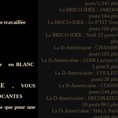
posts/1.045 ph
La BRICO-IDÉE : JARDIN
posts/104 ph
e travaillée
La BRICO-IDEE : Le P'TIT Truc
posts/160 ph
La BRICO-IDÉE : Noël 22 posts/
pho
La D-Américaine : CHAMBR
posts/103 ph
La D-Americaine : COIN Lecture-O
sirée en BLANC
1 post/9 ph
La D-Americaine : COULEU
posts/28 ph
SE
La D-Americaine : CUISIN
, VOUS
posts/244 ph
OCANTES
La D-Americaine : DECORATE
24 posts/963 ph
ce que pour une
La D-Americaine : HALL Palie
post/48 ph