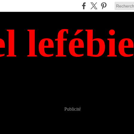
el lefébi
Publicité