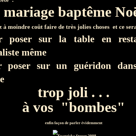
mariage baptême No
 à moindre coût faire de très jolies choses et ce ser
r poser sur la table en res
liste même
r poser sur un guéridon dan
e
trop joli . . .
à vos "bombes"
enfin façon de parler évidemment