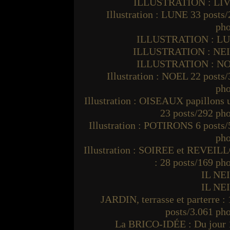
ILLUSTRATION : LI
Illustration : LUNE 33 posts
pho
ILLUSTRATION : L
ILLUSTRATION : NE
ILLUSTRATION : N
Illustration : NOEL 22 posts
pho
Illustration : OISEAUX papillons
23 posts/292 ph
Illustration : POTIRONS 6 posts
pho
Illustration : SOIREE et REVEIL
: 28 posts/169 ph
IL NE
IL NE
JARDIN, terrasse et parterre :
posts/3.061 ph
La BRICO-IDÉE : Du jour 