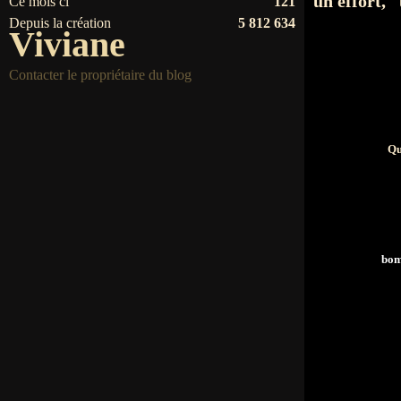
un effort, 
Ce mois ci
121
Depuis la création
5 812 634
Viviane
Contacter le propriétaire du blog
Qu
bomb