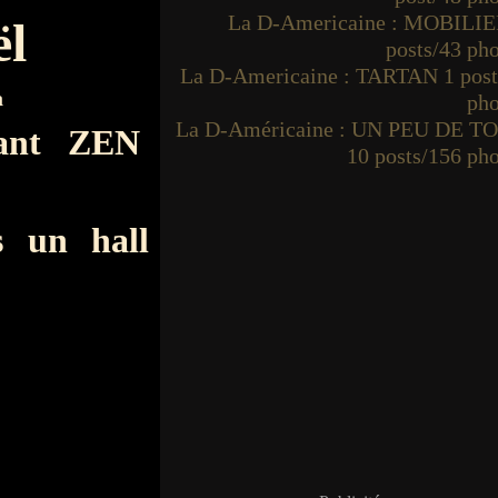
La D-Americaine : MOBILIE
ël
posts/43 ph
La D-Americaine : TARTAN 1 post
a
pho
La D-Américaine : UN PEU DE T
tant ZEN
10 posts/156 ph
s un hall