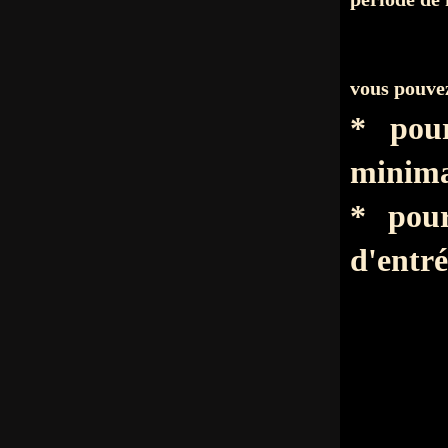
vous pouvez
* pou
minima
* pou
d'entré