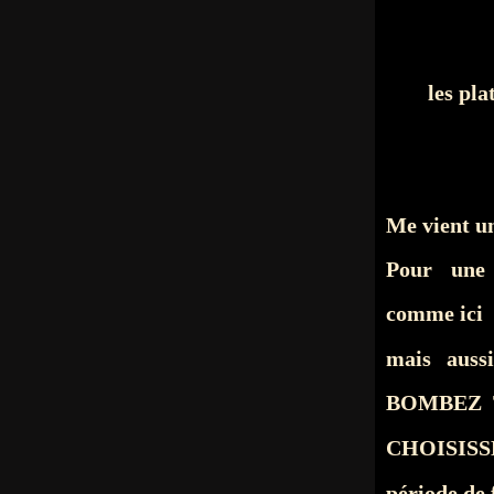
les pla
Me vient un
Pour une 
comme ici
mais aus
BOMBEZ 
CHOISIS
période de 