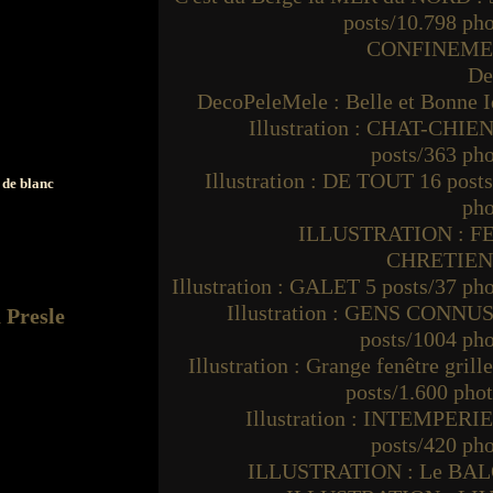
posts/10.798 ph
CONFINEM
De
DecoPeleMele : Belle et Bonne I
Illustration : CHAT-CHIEN
posts/363 ph
Illustration : DE TOUT 16 post
 de blanc
pho
ILLUSTRATION : F
CHRETIE
Illustration : GALET 5 posts/37 ph
Illustration : GENS CONNUS
posts/1004 ph
Illustration : Grange fenêtre grille
posts/1.600 pho
Illustration : INTEMPERIE
posts/420 ph
ILLUSTRATION : Le BA