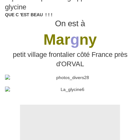
glycine
QUE C 'EST BEAU ! ! !
On est à
M
ar
g
n
y
petit village frontalier côté France près
d'ORVAL