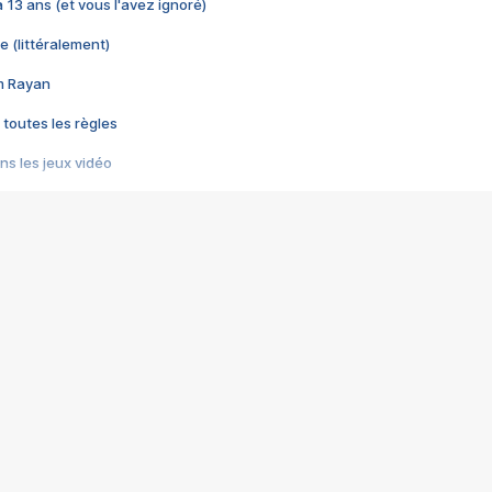
 a 13 ans (et vous l'avez ignoré)
e (littéralement)
im Rayan
 toutes les règles
s les jeux vidéo
us choquant de Rockstar ? - Le scandale BULLY
e plus moche de Steam
du RÊVE tourne au CAUCHEMAR
pendant 8 heures
it… à tort
umiliés par un jeu vidéo
ire - Final Fantasy 8
ti un empire - Age of Empires