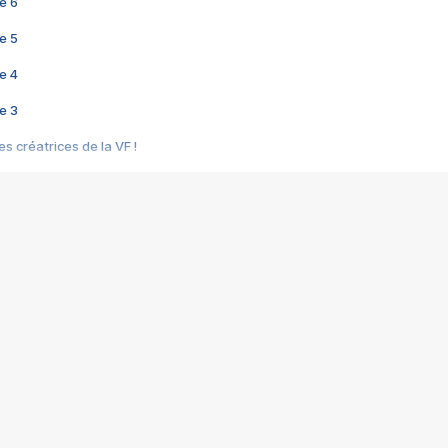
e 6
e 5
e 4
e 3
s créatrices de la VF !
e 2
e 1
e Mektoub My Love arrive enfin ! Rencontre avec Shaïn Boumedine et Sal
i : après Toni en famille
elle réalise le bouleversant Dites lui que je l'aime
ais ! Rencontre autour de Vie privée de Rebecca Zlotowski
 de Marguerite, Grave... Rencontre avec Ella Rumpf
 Les Rêveurs, un film intime sur la santé mentale