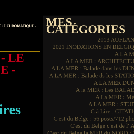
MES
CATÉGORIES
RCLE CHROMATIQUE -
2013 AUFLA
2021 INODATIONS EN BELGI
A LA 
- LE
A LA MER : ARCHITECT
 -
A LA MER : Balade dans les DU
A LA MER : Balade ds les STATI
A LA MER DU
A la MER : Les BALA
A La MER : Mé
A LA MER : STU
ires
C à Lire : CITAT
C'est du Belge : 56 posts/712 ph
C'est du Belge c'est de l'
C'est du Belge la MER du NORD : 