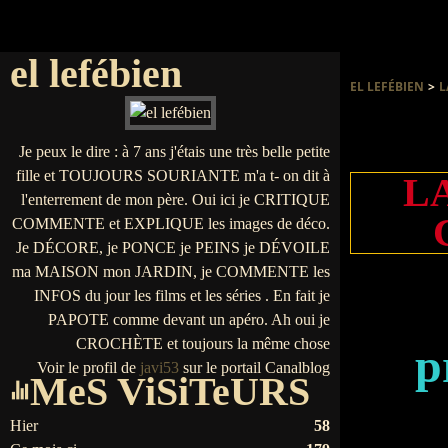
el lefébien
EL LEFÉBIEN
>
L
Je peux le dire : à 7 ans j'étais une très belle petite
fille et TOUJOURS SOURIANTE m'a t- on dit à
L
l'enterrement de mon père. Oui ici je CRITIQUE
COMMENTE et EXPLIQUE les images de déco.
Je DÉCORE, je PONCE je PEINS je DÉVOILE
ma MAISON mon JARDIN, je COMMENTE les
INFOS du jour les films et les séries . En fait je
PAPOTE comme devant un apéro. Ah oui je
CROCHÈTE et toujours la même chose
p
Voir le profil de
javi53
sur le portail Canalblog
MeS ViSiTeURS
Hier
58