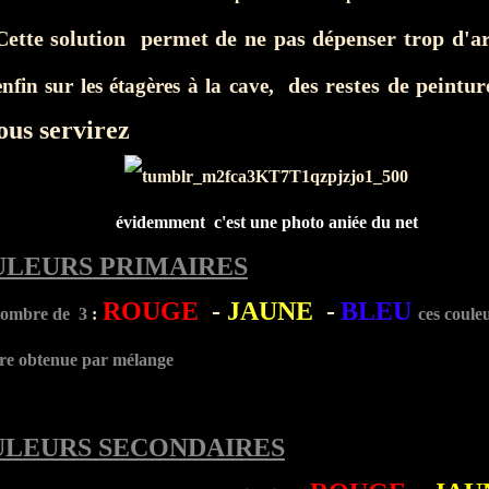
Cette solution permet de ne pas dépenser trop d'
des restes de peintu
enfin sur les étagères à la cave,
ous servirez
évidemment c'est une photo aniée du net
ULEURS PRIMAIRES
ROUGE
-
JAUNE
-
BLEU
 nombre de
3
:
ces coule
tre obtenue par mélange
ULEURS SECONDAIRES