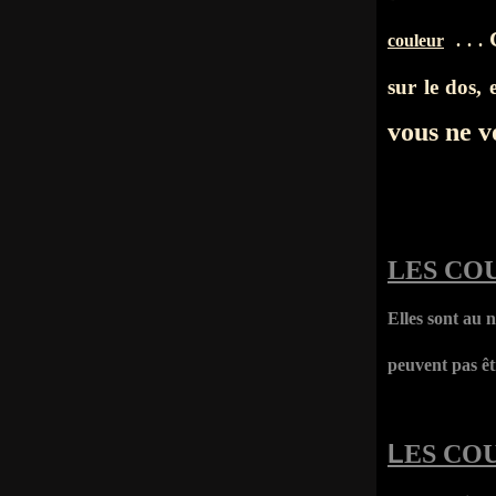
couleur
. . .
sur le dos, 
vous ne v
LES CO
Elles sont au
peuvent pas ê
L
ES CO