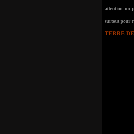
attention un p
surtout pour 
TERRE DE