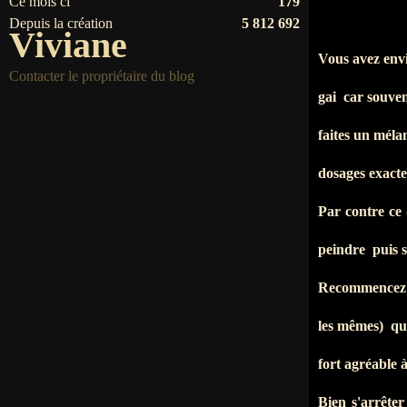
Ce mois ci
179
Depuis la création
5 812 692
Viviane
Vous avez envi
Contacter le propriétaire du blog
gai car souven
faites un méla
dosages exac
Par contre ce 
peindre puis s
Recommencez u
les mêmes) qui
fort agréable à
Bien s'arrêter