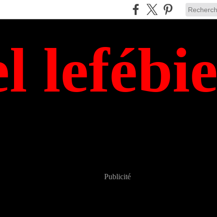
el lefébi
Publicité