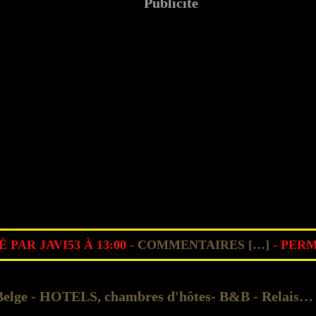
Publicité
 PAR JAVI53 À 13:00 -
COMMENTAIRES [
…
]
- PERM
La DecoBelge - HOTELS, chambres d'hôtes- B&B - Relais et châteaux - GUESTHOUSE