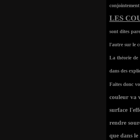
conjointement 
LES CO
sont dites par
l'autre sur le
La théorie de 
dans des expli
Faites donc v
couleur va 
surface l'ef
rendre sourd
que dans le 