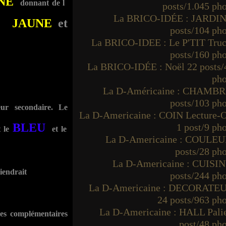
NE
'
donnant de l
posts/1.045 ph
La BRICO-IDÉE : JARDIN
,
JAUNE
et
posts/104 ph
La BRICO-IDEE : Le P'TIT Truc
posts/160 ph
La BRICO-IDÉE : Noël 22 posts/
pho
La D-Américaine : CHAMBR
posts/103 ph
ur secondaire. Le
La D-Americaine : COIN Lecture-O
BLEU
1 post/9 ph
t le
et le
La D-Americaine : COULEU
posts/28 ph
La D-Americaine : CUISIN
viendrait
posts/244 ph
La D-Americaine : DECORATE
24 posts/963 ph
La D-Americaine : HALL Palie
tes complémentaires
post/48 ph