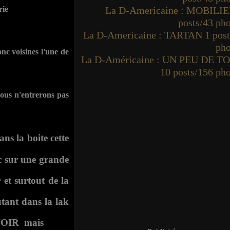
rie
La D-Americaine : MOBILIE
posts/43 ph
La D-Americaine : TARTAN 1 post
pho
nc voisines l'une de
La D-Américaine : UN PEU DE T
10 posts/156 ph
nous n'entrerons pas
ans la boite cette
c sur une grande
r et surtout de la
utant dans la lak
OIR
mais