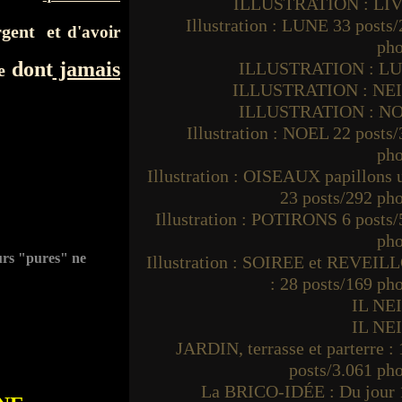
ILLUSTRATION : LI
Illustration : LUNE 33 posts
argent et
d'avoir
pho
dont
jamais
ILLUSTRATION : L
re
ILLUSTRATION : NE
ILLUSTRATION : N
Illustration : NOEL 22 posts
pho
Illustration : OISEAUX papillons
23 posts/292 ph
Illustration : POTIRONS 6 posts
pho
urs "pures" ne
Illustration : SOIREE et REVEIL
: 28 posts/169 ph
IL NE
IL NE
JARDIN, terrasse et parterre :
posts/3.061 ph
La BRICO-IDÉE : Du jour 