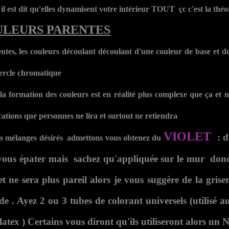
il est dit qu'elles dynamisent votre intérieur TOUT çc c'est la théo
ULEURS PARENTES
entes, les couleurs découlant découlant d'une couleur de base et do
 cercle chromatique
la formation des couleurs est en réalité plus complexe que ça et 
cations que personnes ne lira et surtout ne retiendra
VIOLET
:
d
os mélanges désirés admettons vous obtenez du
vous épater mais sachez qu'appliquée sur le mur don
fet ne sera plus pareil alors je vous suggère de la grise
e . Ayez 2 ou 3 tubes de colorant universels (utilisé a
latex ) Certains vous diront qu'ils utiliseront alors un
N