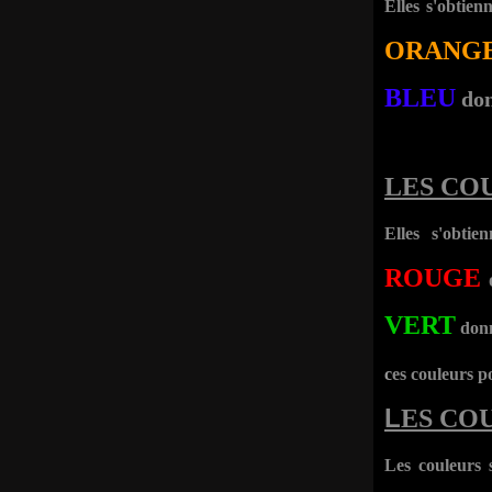
Elles s'obtie
ORANG
BLEU
don
LES CO
Elles s'obti
ROUGE
VERT
donn
c
es couleurs p
L
ES CO
Les couleurs 