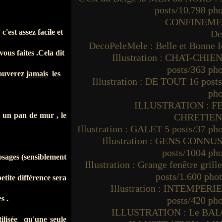
posts/10.798 ph
CONFINEM
est assez facile et
De
DecoPeleMele : Belle et Bonne I
vous faites .Cela dit
Illustration : CHAT-CHIEN
posts/363 ph
rouverez
j
amais
les
Illustration : DE TOUT 16 post
pho
ILLUSTRATION : F
r un pan de mur , le
CHRETIE
Illustration : GALET 5 posts/37 ph
Illustration : GENS CONNUS
posts/1004 ph
sages (sensiblement
Illustration : Grange fenêtre grille
posts/1.600 pho
tite différence sera
Illustration : INTEMPERIE
s .
posts/420 ph
ILLUSTRATION : Le BA
tilisée
qu'une seule