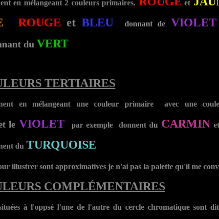
ROUGE
JAU
nnent en mélangeant
2
couleurs primaires.
et
E
,
ROUGE
et
BLEU
VIOLET
donnant de
VERT
nant du
ULEURS TERTIAIRES
ennent en mélangeant une couleur primaire avec une coule
VIOLET
CARMIN
et le
par exemple donnent d
u
e
TURQUOISE
ent du
our illustrer sont approximatives je n'ai pas la palette qu'il me con
ULEURS COMPLÉMENTAIRES
situées à l'oppsé l'une de l'autre du cercle chromatique sont di