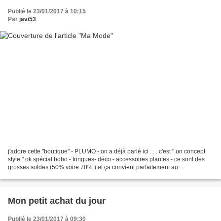
Publié le 23/01/2017 à 10:15
Par
javi53
j'adore cette "boutique" - PLUMO - on a déjà parlé ici . . . c'est " un concept
style " ok spécial bobo - fringues- déco - accessoires plantes - ce sont des
grosses soldes (50% voire 70% ) et ça convient parfaitement au
soixantenaires que nous sommes...
Mon petit achat du jour
Publié le 23/01/2017 à 09:30