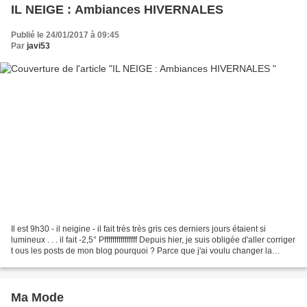
IL NEIGE : Ambiances HIVERNALES
Publié le 24/01/2017 à 09:45
Par
javi53
Il est 9h30 - il neigine - il fait très très gris ces derniers jours étaient si
lumineux . . . il fait -2,5° Pffffffffffffffff Depuis hier, je suis obligée d'aller corriger
t ous les posts de mon blog pourquoi ? Parce que j'ai voulu changer la
police...
Ma Mode