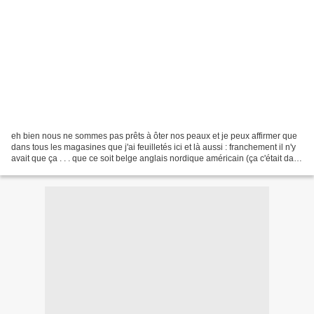
eh bien nous ne sommes pas prêts à ôter nos peaux et je peux affirmer que
dans tous les magasines que j'ai feuilletés ici et là aussi : franchement il n'y
avait que ça . . . que ce soit belge anglais nordique américain (ça c'était dans
les librairies...