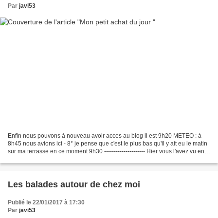
Par
javi53
Enfin nous pouvons à nouveau avoir acces au blog il est 9h20 METEO : à
8h45 nous avions ici - 8° je pense que c'est le plus bas qu'il y ait eu le matin
sur ma terrasse en ce moment 9h30 --------------------- Hier vous l'avez vu en
photos , je suis allée...
Les balades autour de chez moi
Publié le 22/01/2017 à 17:30
Par
javi53