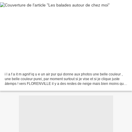
i l a f a it m agnif iq u e un air pur qui donne aux photos une belle couleur ,
une belle couleur purei, par moment surtout si je vise et si je clique juste
àtemps ! vers FLORENVILLE il y a des restes de neige mais bien moins qu'à
ARLON Florenville au...