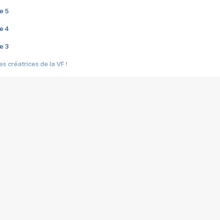
e 5
e 4
e 3
s créatrices de la VF !
e 2
e 1
e Mektoub My Love arrive enfin ! Rencontre avec Shaïn Boumedine et Sal
i : après Toni en famille
elle réalise le bouleversant Dites lui que je l'aime
ais ! Rencontre autour de Vie privée de Rebecca Zlotowski
 de Marguerite, Grave... Rencontre avec Ella Rumpf
 Les Rêveurs, un film intime sur la santé mentale