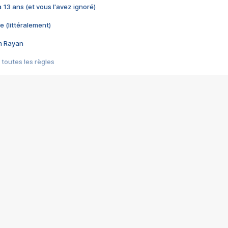
 a 13 ans (et vous l'avez ignoré)
e (littéralement)
im Rayan
 toutes les règles
s les jeux vidéo
us choquant de Rockstar ? - Le scandale BULLY
e plus moche de Steam
du RÊVE tourne au CAUCHEMAR
pendant 8 heures
it… à tort
umiliés par un jeu vidéo
ire - Final Fantasy 8
ti un empire - Age of Empires