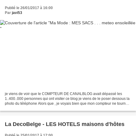
Publié le 26/01/2017 à 16:00
Par
javi53
je viens de voir que le COMPTEUR DE CANALBLOG avait dépassé les
1..400..000 personnes qui ont visiter ce blog je viens de le poser dessous la
photo du téléphone Alors que , je voyais bien que mon compteur ne tournait
plus depuis septembre plus je lle...
La DecoBelge - LES HOTELS maisons d'hôtes
Publié le 25/01/2017 à 17:00