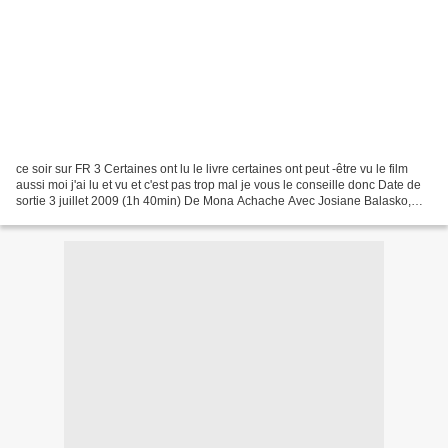
ce soir sur FR 3 Certaines ont lu le livre certaines ont peut -être vu le film
aussi moi j'ai lu et vu et c'est pas trop mal je vous le conseille donc Date de
sortie 3 juillet 2009 (1h 40min) De Mona Achache Avec Josiane Balasko,
Garance Le Guillermic,...