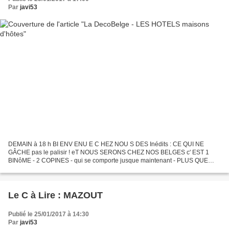
Par
javi53
DEMAIN à 18 h BI ENV ENU E C HEZ NOU S DES Inédits : CE QUI NE
GÂCHE pas le palisir ! eT NOUS SERONS CHEZ NOS BELGES c' EST 1
BINôME - 2 COPINES - qui se comporte jusque maintenant - PLUS QUE
PARFAITEMENT - il faut bien avouer QU' en général ceux qui...
Le C à Lire : MAZOUT
Publié le 25/01/2017 à 14:30
Par
javi53