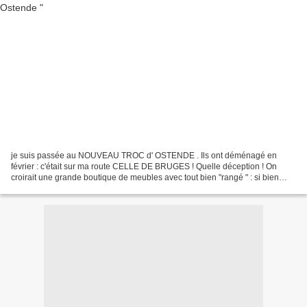
je suis passée au NOUVEAU TROC d' OSTENDE . Ils ont déménagé en
février : c'était sur ma route CELLE DE BRUGES ! Quelle déception ! On
croirait une grande boutique de meubles avec tout bien "rangé " : si bien
qu'on a plus envie de s’arrêter Avant c'était...